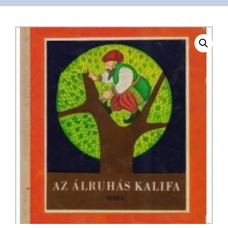
VÁSÁRLÁS
/
SHOP
KAPCSOLAT
/
CONTACT
US