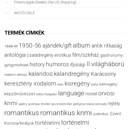
Finomságok/sweets (no US Shipping)
AKCIÓ/SALE
TERMÉK CÍMKÉK
album
1950-56
ajándék/gift
antik ritkaság
1848-49
antológia
film/színház
családregény
erotikus
gastronomy
II.világháború
humoros
history
ifjúsági
gyógynövények
kalandos
kalandregény
Karácsony
irodalmi életrajz
keresztény irodalom
kisregény
kémregény
kids
kotta
language
orvosi
novel
képzőművészet
kötés/horgolás
krimi
rejtély
politikai thriller
poetry
pszichothriller
pöttyös/csíkos könyvek
romantikus
romantikus krimi
Szent
szatirikus
történelmi
történelmi
Korona/királyok