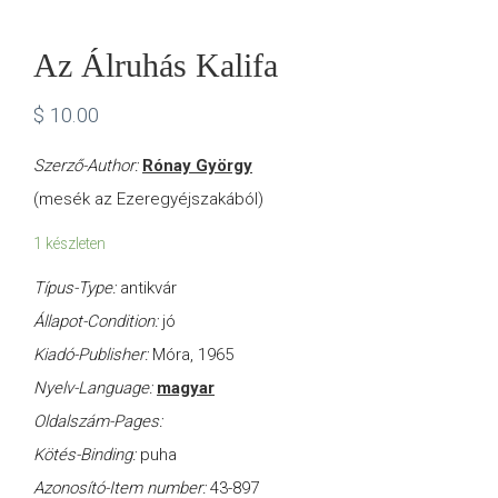
Az Álruhás Kalifa
$
10.00
Szerző-Author:
Rónay György
(mesék az Ezeregyéjszakából)
1 készleten
Típus-Type:
antikvár
Állapot-Condition:
jó
Kiadó-Publisher:
Móra, 1965
Nyelv-Language:
magyar
Oldalszám-Pages:
Kötés-Binding:
puha
Azonosító-Item number:
43-897