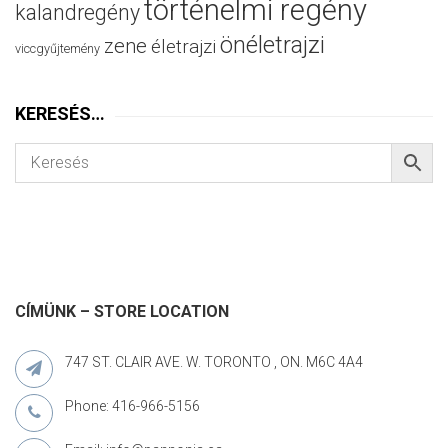
történelmi regény
kalandregény
önéletrajzi
zene
életrajzi
viccgyűjtemény
KERESÉS…
CÍMÜNK – STORE LOCATION
747 ST. CLAIR AVE. W. TORONTO , ON. M6C 4A4
Phone: 416-966-5156