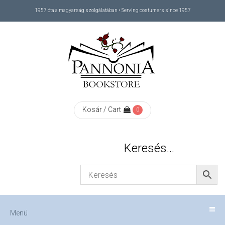
1957 óta a magyarság szolgálatában • Serving costumers since 1957
Menü
RÓLUNK
/
ABOUT
Kosár / Cart
0
US
Keresés…
FIZETÉS
/
Menü
CHECKOUT