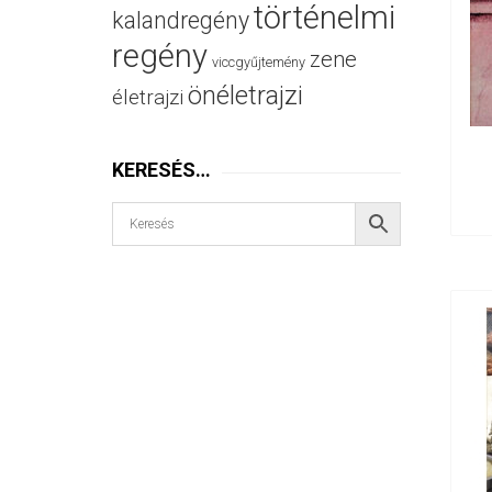
történelmi
kalandregény
regény
zene
viccgyűjtemény
önéletrajzi
életrajzi
KERESÉS…