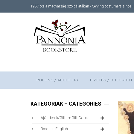
1957 óta a magyarság szolgálatában • Serving costumers since 
RÓLUNK / ABOUT US
FIZETÉS / CHECKOUT
KATEGÓRIÁK – CATEGORIES
Ajándékok/gifts + Gift Cards
Books In English