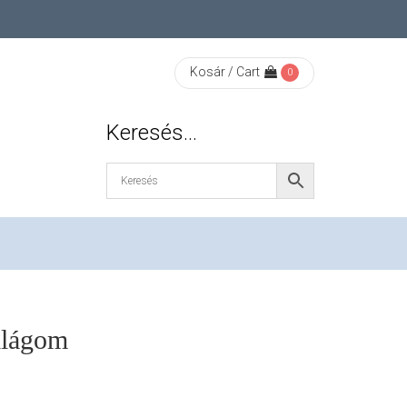
Kosár / Cart
0
Keresés…
ilágom