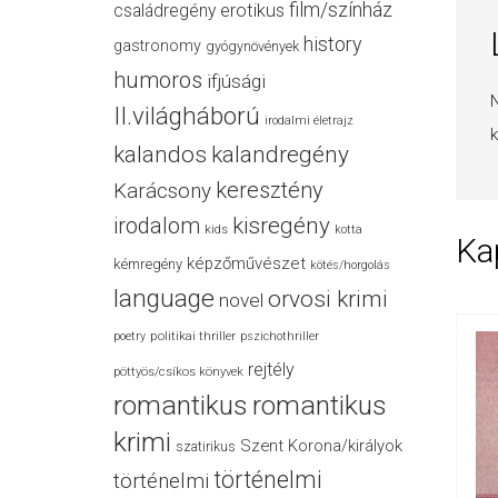
film/színház
családregény
erotikus
history
gastronomy
gyógynövények
humoros
ifjúsági
N
II.világháború
irodalmi életrajz
k
kalandos
kalandregény
keresztény
Karácsony
irodalom
kisregény
kids
kotta
Ka
képzőművészet
kémregény
kötés/horgolás
language
orvosi krimi
novel
politikai thriller
poetry
pszichothriller
rejtély
pöttyös/csíkos könyvek
romantikus
romantikus
krimi
Szent Korona/királyok
szatirikus
történelmi
történelmi