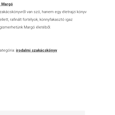
i Margó
akácskönyvről van szó, hanem egy életrajzi könyv
llett, rafinált fortélyok, könnyfakasztó igaz
gismerhetünk Margó életéből.
ategória:
irodalmi szakácskönyv