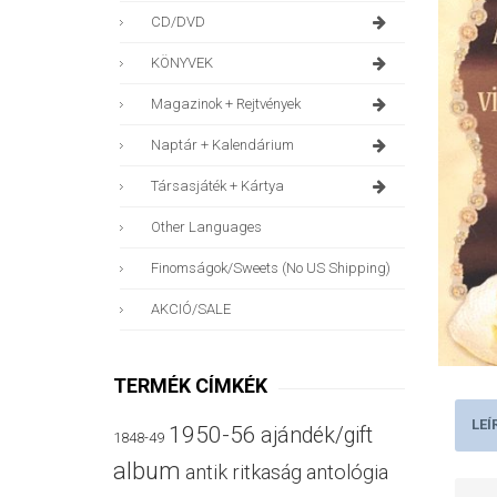
CD/DVD
KÖNYVEK
Magazinok + Rejtvények
Naptár + Kalendárium
Társasjáték + Kártya
Other Languages
Finomságok/sweets (no US Shipping)
AKCIÓ/SALE
TERMÉK CÍMKÉK
LEÍ
1950-56
ajándék/gift
1848-49
album
antik ritkaság
antológia