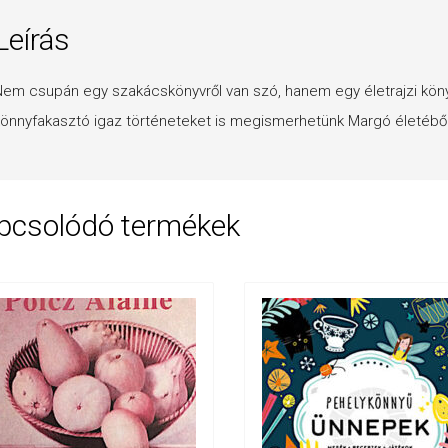
Leírás
em csupán egy szakácskönyvről van szó, hanem egy életrajzi könyv is
önnyfakasztó igaz történeteket is megismerhetünk Margó életéből
pcsolódó termékek