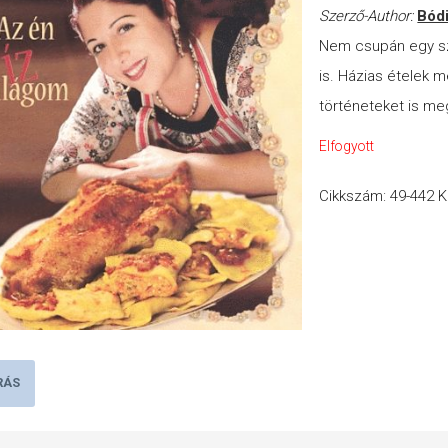
Szerző-Author:
Bód
Nem csupán egy sz
is. Házias ételek me
történeteket is me
Elfogyott
Cikkszám:
49-442
K
RÁS