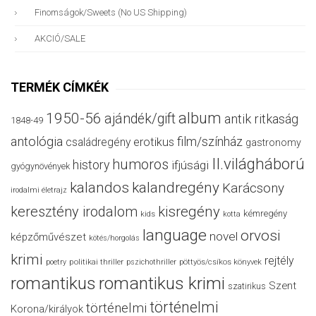
Finomságok/sweets (no US Shipping)
AKCIÓ/SALE
TERMÉK CÍMKÉK
album
1950-56
ajándék/gift
antik ritkaság
1848-49
antológia
film/színház
családregény
erotikus
gastronomy
II.világháború
humoros
history
ifjúsági
gyógynövények
kalandos
kalandregény
Karácsony
irodalmi életrajz
keresztény irodalom
kisregény
kémregény
kids
kotta
language
orvosi
novel
képzőművészet
kötés/horgolás
krimi
rejtély
politikai thriller
poetry
pszichothriller
pöttyös/csíkos könyvek
romantikus
romantikus krimi
Szent
szatirikus
történelmi
történelmi
Korona/királyok