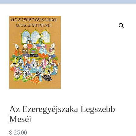
VÁSÁRLÁS
/
SHOP
KAPCSOLAT
/
CONTACT
Az Ezeregyéjszaka Legszebb
Meséi
US
$
25.00