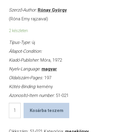
Szerző-Author:
Rónay György
(Róna Emy rajzaival)
2 készleten
Típus-Type:
új
Állapot-Condition:
Kiadó-Publisher:
Móra, 1972
Nyelv-Language:
magyar
Oldalszám-Pages:
197
Kötés-Binding:
kemény
Azonosító-Item number:
51-021
Az
Kosárba teszem
ezeregyéjszaka
legszebb
Cikkszám:
51-021
Kategória:
mesekönyv