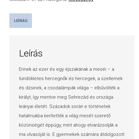
meséi
mennyiség
LEÍRÁS
Leírás
Ennek az ezer és egy éjszakának a meséi – a
tündökletes hercegnők és hercegek, a szellemek
és dzsinek, a csodalámpák világa – elbűvölték a
királyt, így mentve meg Sehrezád és országa
leányai életét. Századok során e történetek
hatalmukba kerítették a világ mesét szerető
közönségét éppúgy, mint ahogy elvarázsolják a
ma olvasóját is. E gyermekek számára átdolgozott