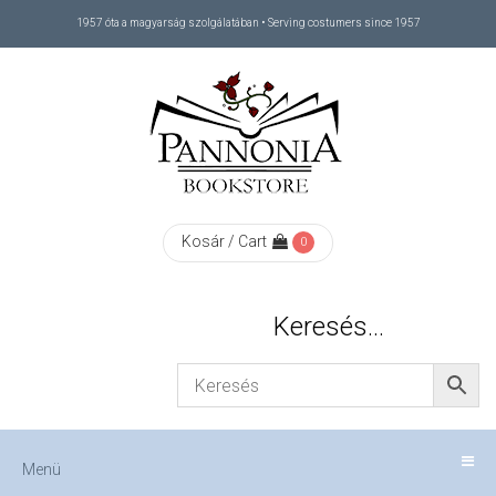
1957 óta a magyarság szolgálatában • Serving costumers since 1957
Menü
RÓLUNK
/
ABOUT
Kosár / Cart
0
US
Keresés…
FIZETÉS
/
Menü
CHECKOUT