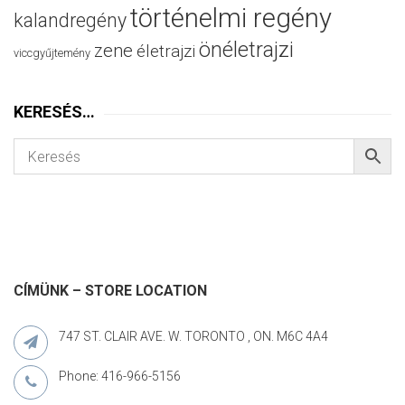
történelmi regény
kalandregény
önéletrajzi
zene
életrajzi
viccgyűjtemény
KERESÉS…
CÍMÜNK – STORE LOCATION
747 ST. CLAIR AVE. W. TORONTO , ON. M6C 4A4
Phone: 416-966-5156