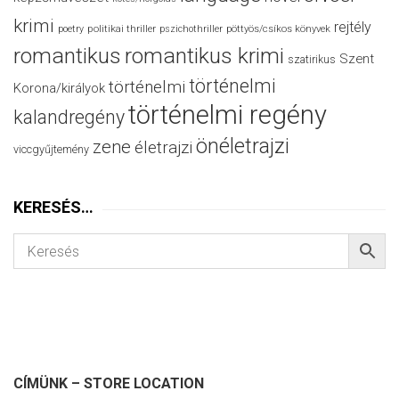
krimi
rejtély
politikai thriller
poetry
pszichothriller
pöttyös/csíkos könyvek
romantikus
romantikus krimi
Szent
szatirikus
történelmi
történelmi
Korona/királyok
történelmi regény
kalandregény
önéletrajzi
zene
életrajzi
viccgyűjtemény
KERESÉS…
CÍMÜNK – STORE LOCATION