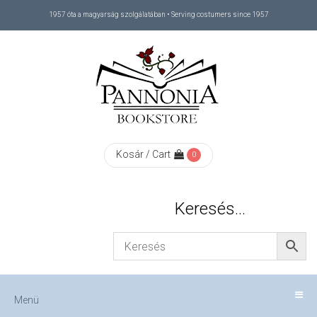
1957 óta a magyarság szolgálatában • Serving costumers since 1957
Menü
RÓLUNK
/
ABOUT
Kosár / Cart
0
US
Keresés…
FIZETÉS
/
Menü
CHECKOUT