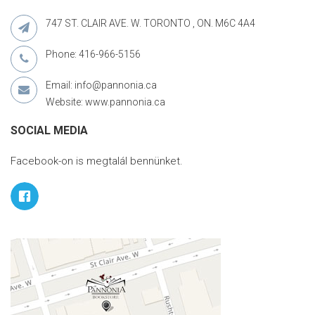
747 ST. CLAIR AVE. W. TORONTO , ON. M6C 4A4
Phone: 416-966-5156
Email: info@pannonia.ca
Website: www.pannonia.ca
SOCIAL MEDIA
Facebook-on is megtalál bennünket.