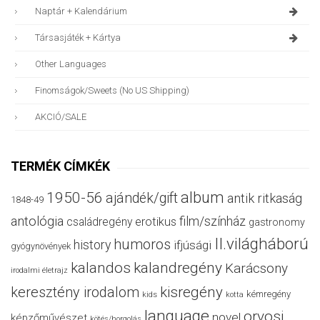
Naptár + Kalendárium
Társasjáték + Kártya
Other Languages
Finomságok/sweets (no US Shipping)
AKCIÓ/SALE
TERMÉK CÍMKÉK
album
1950-56
ajándék/gift
antik ritkaság
1848-49
antológia
film/színház
családregény
erotikus
gastronomy
II.világháború
humoros
history
ifjúsági
gyógynövények
kalandos
kalandregény
Karácsony
irodalmi életrajz
keresztény irodalom
kisregény
kémregény
kids
kotta
language
orvosi
novel
képzőművészet
kötés/horgolás