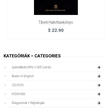
Tibeti Halottaskönyv
$
22.90
KATEGÓRIÁK – CATEGORIES
Ajándékok/gifts + Gift Cards
Books In English
CD/DVD
KÖNYVEK
Magazinok + Rejtvények