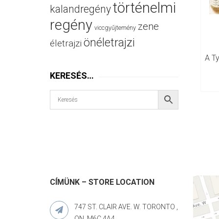
történelmi
kalandregény
regény
zene
viccgyűjtemény
önéletrajzi
életrajzi
A ​t
KERESÉS…
CÍMÜNK – STORE LOCATION
747 ST. CLAIR AVE. W. TORONTO ,
ON. M6C 4A4