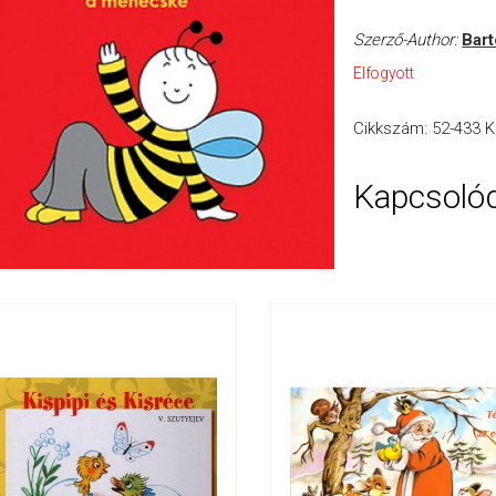
Szerző-Author:
Bart
Elfogyott
Cikkszám:
52-433
K
Kapcsoló