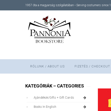
1957 óta a magyarság szolgálatában • Serving costumers since 
RÓLUNK / ABOUT US
FIZETÉS / CHECKOUT
KATEGÓRIÁK – CATEGORIES
Ajándékok/gifts + Gift Cards
Books In English