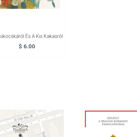
yúkocskáról És A Kis Kakasról
$
6.00