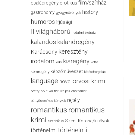
film/színház
családregény
erotikus
history
gastronomy
gyógynövények
humoros
ifjúsági
II.világháború
irodalmi életrajz
kalandos
kalandregény
keresztény
Karácsony
irodalom
kisregény
kids
kotta
képzőművészet
kémregény
kötés/horgolás
language
orvosi krimi
novel
politikai thriller
poetry
pszichothriller
rejtély
pöttyös/csíkos könyvek
romantikus
romantikus
krimi
Szent Korona/királyok
szatirikus
történelmi
történelmi