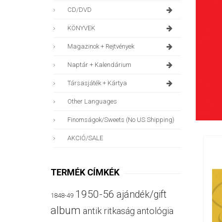
CD/DVD
KÖNYVEK
Magazinok + Rejtvények
Naptár + Kalendárium
Társasjáték + Kártya
Other Languages
Finomságok/sweets (no US Shipping)
AKCIÓ/SALE
TERMÉK CÍMKÉK
1950-56
ajándék/gift
1848-49
album
antik ritkaság
antológia