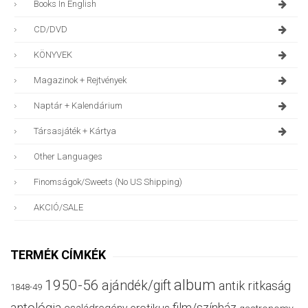
Books In English
CD/DVD
KÖNYVEK
Magazinok + Rejtvények
Naptár + Kalendárium
Társasjáték + Kártya
Other Languages
Finomságok/sweets (no US Shipping)
AKCIÓ/SALE
TERMÉK CÍMKÉK
album
1950-56
ajándék/gift
antik ritkaság
1848-49
antológia
film/színház