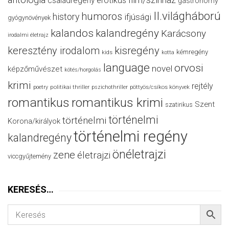
családregény
erotikus
gastronomy
II.világháború
humoros
history
ifjúsági
gyógynövények
kalandos
kalandregény
Karácsony
irodalmi életrajz
keresztény irodalom
kisregény
kémregény
kids
kotta
language
orvosi
novel
képzőművészet
kötés/horgolás
krimi
rejtély
politikai thriller
poetry
pszichothriller
pöttyös/csíkos könyvek
romantikus
romantikus krimi
Szent
szatirikus
történelmi
történelmi
Korona/királyok
történelmi regény
kalandregény
önéletrajzi
zene
életrajzi
viccgyűjtemény
KERESÉS…