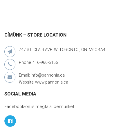
CÍMÜNK – STORE LOCATION
747 ST. CLAIR AVE. W. TORONTO , ON. M6C 4A4
Phone: 416-966-5156
Email: info@pannonia.ca
Website: www.pannonia.ca
SOCIAL MEDIA
Facebook-on is megtalál bennünket.