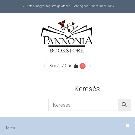
1957 óta a magyarság szolgálatában • Serving costumers since 1957
Menü
RÓLUNK
/
ABOUT
Kosár / Cart
0
US
Keresés…
FIZETÉS
/
Menü
CHECKOUT