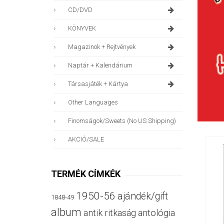
CD/DVD
KÖNYVEK
Magazinok + Rejtvények
Naptár + Kalendárium
Társasjáték + Kártya
Other Languages
Finomságok/sweets (no US Shipping)
AKCIÓ/SALE
TERMÉK CÍMKÉK
1950-56
ajándék/gift
1848-49
album
antik ritkaság
antológia