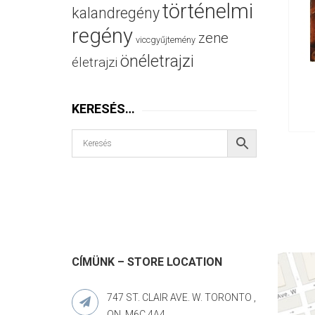
történelmi
kalandregény
regény
zene
viccgyűjtemény
önéletrajzi
életrajzi
KERESÉS…
CÍMÜNK – STORE LOCATION
747 ST. CLAIR AVE. W. TORONTO ,
ON. M6C 4A4