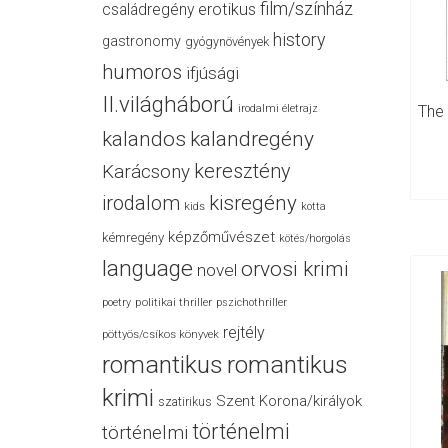
film/színház
családregény
erotikus
history
gastronomy
gyógynövények
humoros
ifjúsági
II.világháború
The
irodalmi életrajz
kalandos
kalandregény
keresztény
Karácsony
irodalom
kisregény
kids
kotta
képzőművészet
kémregény
kötés/horgolás
language
orvosi krimi
novel
politikai thriller
poetry
pszichothriller
rejtély
pöttyös/csíkos könyvek
romantikus
romantikus
krimi
Szent Korona/királyok
szatirikus
történelmi
történelmi