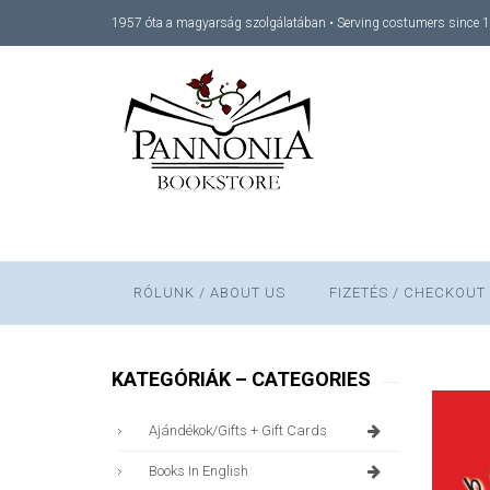
1957 óta a magyarság szolgálatában • Serving costumers since 
RÓLUNK / ABOUT US
FIZETÉS / CHECKOUT
KATEGÓRIÁK – CATEGORIES
Ajándékok/gifts + Gift Cards
Books In English