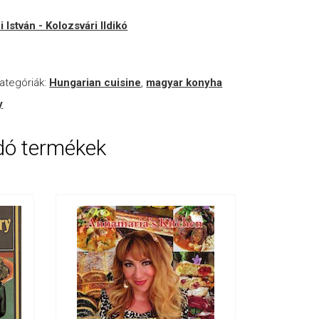
i István - Kolozsvári Ildikó
ategóriák:
Hungarian cuisine
,
magyar konyha
y
dó termékek