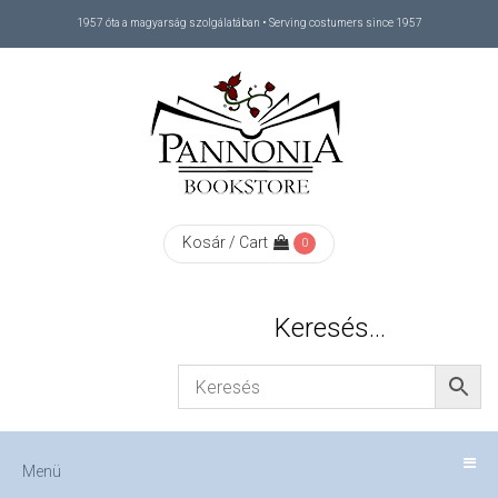
1957 óta a magyarság szolgálatában • Serving costumers since 1957
Menü
RÓLUNK
/
ABOUT
Kosár / Cart
0
US
Keresés…
FIZETÉS
/
Menü
CHECKOUT