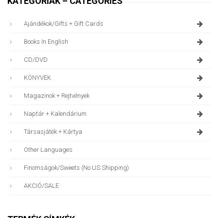
KATEGÓRIÁK – CATEGORIES
Ajándékok/gifts + Gift Cards
Books In English
CD/DVD
KÖNYVEK
Magazinok + Rejtvények
Naptár + Kalendárium
Társasjáték + Kártya
Other Languages
Finomságok/sweets (no US Shipping)
AKCIÓ/SALE