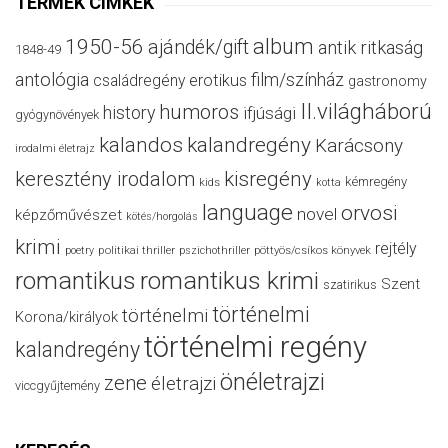
TERMÉK CÍMKÉK
album
1950-56
ajándék/gift
antik ritkaság
1848-49
antológia
film/színház
családregény
erotikus
gastronomy
II.világháború
humoros
history
ifjúsági
gyógynövények
kalandos
kalandregény
Karácsony
irodalmi életrajz
keresztény irodalom
kisregény
kémregény
kids
kotta
language
orvosi
novel
képzőművészet
kötés/horgolás
krimi
rejtély
politikai thriller
poetry
pszichothriller
pöttyös/csíkos könyvek
romantikus
romantikus krimi
Szent
szatirikus
történelmi
történelmi
Korona/királyok
történelmi regény
kalandregény
önéletrajzi
zene
életrajzi
viccgyűjtemény