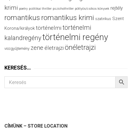
krimi
rejtély
politikai thriller
poetry
pszichothriller
pöttyös/csíkos könyvek
romantikus
romantikus krimi
Szent
szatirikus
történelmi
történelmi
Korona/királyok
történelmi regény
kalandregény
önéletrajzi
zene
életrajzi
viccgyűjtemény
KERESÉS…
CÍMÜNK – STORE LOCATION