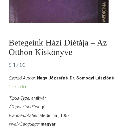
Betegeink Házi Diétája – Az
Otthon Kiskönyve
$
17.00
Szerző-Author:
Nagy Józsefné-Dr. Somogyi Lászlóné
1 készleten
Típus-Type:
antikvár
Állapot-Condition:
jó
Kiadó-Publisher:
Medicina , 1967
Nyelv-Language:
magyar