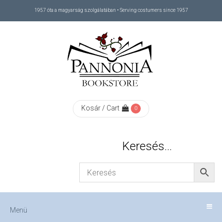
1957 óta a magyarság szolgálatában • Serving costumers since 1957
Menü
RÓLUNK
/
ABOUT
Kosár / Cart
0
US
Keresés…
FIZETÉS
/
Menü
CHECKOUT