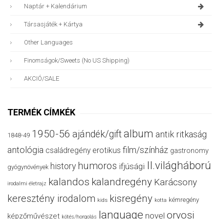
Naptár + Kalendárium
Társasjáték + Kártya
Other Languages
Finomságok/sweets (no US Shipping)
AKCIÓ/SALE
TERMÉK CÍMKÉK
album
1950-56
ajándék/gift
antik ritkaság
1848-49
antológia
film/színház
családregény
erotikus
gastronomy
II.világháború
humoros
history
ifjúsági
gyógynövények
kalandos
kalandregény
Karácsony
irodalmi életrajz
keresztény irodalom
kisregény
kémregény
kids
kotta
language
orvosi
novel
képzőművészet
kötés/horgolás