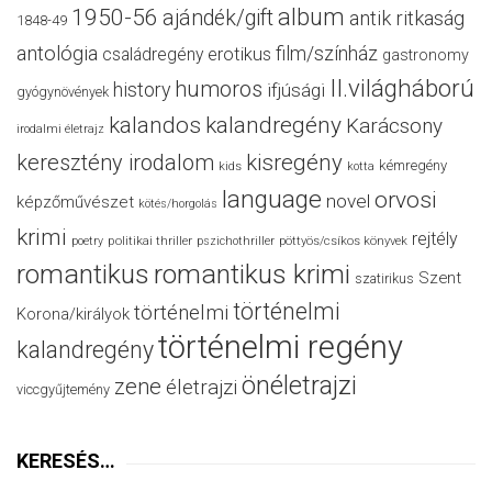
album
1950-56
ajándék/gift
antik ritkaság
1848-49
antológia
film/színház
családregény
erotikus
gastronomy
II.világháború
humoros
history
ifjúsági
gyógynövények
kalandos
kalandregény
Karácsony
irodalmi életrajz
keresztény irodalom
kisregény
kémregény
kids
kotta
language
orvosi
novel
képzőművészet
kötés/horgolás
krimi
rejtély
politikai thriller
poetry
pszichothriller
pöttyös/csíkos könyvek
romantikus
romantikus krimi
Szent
szatirikus
történelmi
történelmi
Korona/királyok
történelmi regény
kalandregény
önéletrajzi
zene
életrajzi
viccgyűjtemény
KERESÉS…