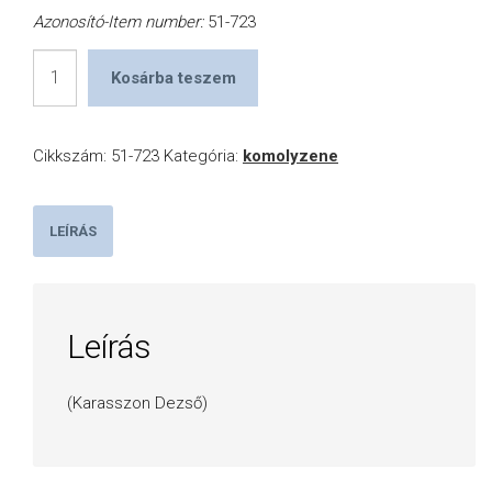
Azonosító-Item number:
51-723
Canzoni
Kosárba teszem
alla
Francese
Cikkszám:
51-723
Kategória:
komolyzene
1615
&
1645
LEÍRÁS
mennyiség
Leírás
(Karasszon Dezső)