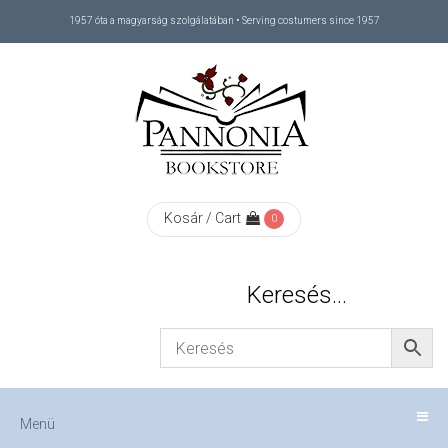
1957 óta a magyarság szolgálatában • Serving costumers since 1957
Menü
RÓLUNK
/
ABOUT
Kosár / Cart
0
US
Keresés…
FIZETÉS
/
Menü
CHECKOUT