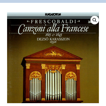
VÁSÁRLÁS
/
SHOP
KAPCSOLAT
/
CONTACT
US