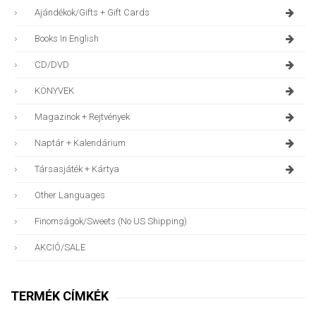
Ajándékok/gifts + Gift Cards
Books In English
CD/DVD
KÖNYVEK
Magazinok + Rejtvények
Naptár + Kalendárium
Társasjáték + Kártya
Other Languages
Finomságok/sweets (no US Shipping)
AKCIÓ/SALE
TERMÉK CÍMKÉK