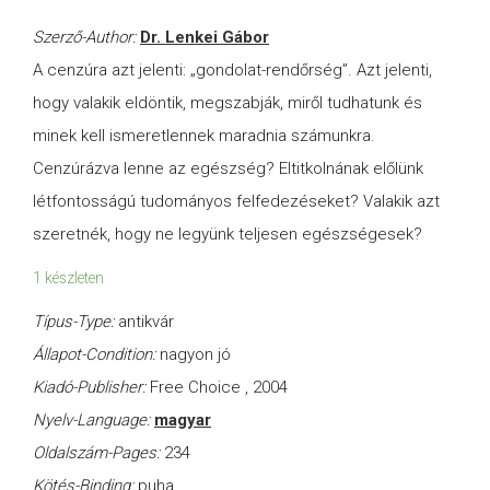
Szerző-Author:
Dr. Lenkei Gábor
A cenzúra azt jelenti: „gondolat-rendőrség”. Azt jelenti,
hogy valakik eldöntik, megszabják, miről tudhatunk és
minek kell ismeretlennek maradnia számunkra.
Cenzúrázva lenne az egészség? Eltitkolnának előlünk
létfontosságú tudományos felfedezéseket? Valakik azt
szeretnék, hogy ne legyünk teljesen egészségesek?
1 készleten
Típus-Type:
antikvár
Állapot-Condition:
nagyon jó
Kiadó-Publisher:
Free Choice , 2004
Nyelv-Language:
magyar
Oldalszám-Pages:
234
Kötés-Binding:
puha