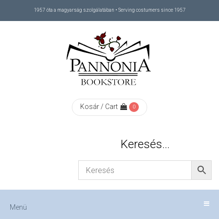
1957 óta a magyarság szolgálatában • Serving costumers since 1957
Menü
RÓLUNK
/
ABOUT
Kosár / Cart
0
US
Keresés…
FIZETÉS
/
Menü
CHECKOUT