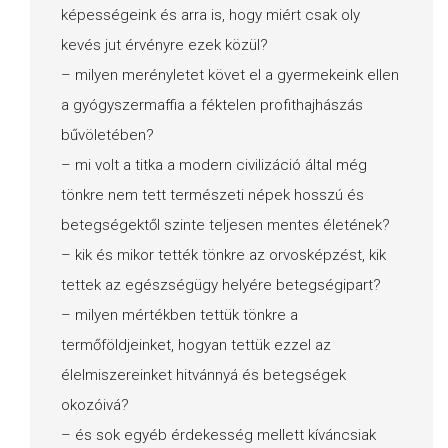
képességeink és arra is, hogy miért csak oly
kevés jut érvényre ezek közül?
– milyen merényletet követ el a gyermekeink ellen
a gyógyszermaffia a féktelen profithajhászás
bűvöletében?
– mi volt a titka a modern civilizáció által még
tönkre nem tett természeti népek hosszú és
betegségektől szinte teljesen mentes életének?
– kik és mikor tették tönkre az orvosképzést, kik
tettek az egészségügy helyére betegségipart?
– milyen mértékben tettük tönkre a
termőföldjeinket, hogyan tettük ezzel az
élelmiszereinket hitvánnyá és betegségek
okozóivá?
– és sok egyéb érdekesség mellett kíváncsiak