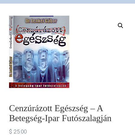
VÁSÁRLÁS
/
SHOP
KAPCSOLAT
/
CONTACT
Cenzúrázott Egészség – A
Betegség-Ipar Futószalagján
US
$
25.00