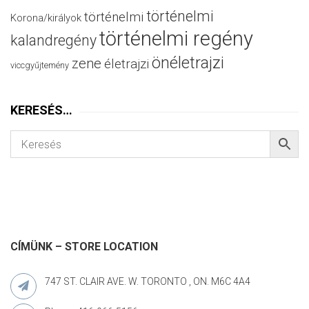
történelmi
történelmi
Korona/királyok
történelmi regény
kalandregény
önéletrajzi
zene
életrajzi
viccgyűjtemény
KERESÉS…
CÍMÜNK – STORE LOCATION
747 ST. CLAIR AVE. W. TORONTO , ON. M6C 4A4