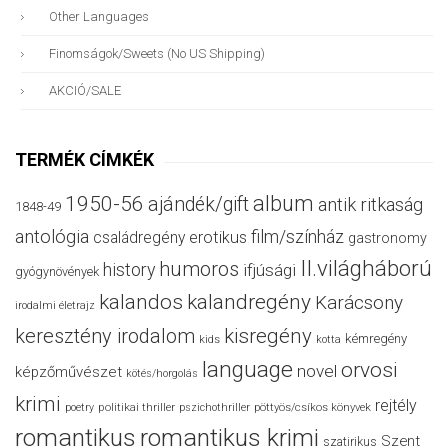
Other Languages
Finomságok/sweets (no US Shipping)
AKCIÓ/SALE
TERMÉK CÍMKÉK
album
1950-56
ajándék/gift
antik ritkaság
1848-49
antológia
film/színház
családregény
erotikus
gastronomy
II.világháború
humoros
history
ifjúsági
gyógynövények
kalandos
kalandregény
Karácsony
irodalmi életrajz
keresztény irodalom
kisregény
kémregény
kids
kotta
language
orvosi
novel
képzőművészet
kötés/horgolás
krimi
rejtély
politikai thriller
poetry
pszichothriller
pöttyös/csíkos könyvek
romantikus
romantikus krimi
Szent
szatirikus