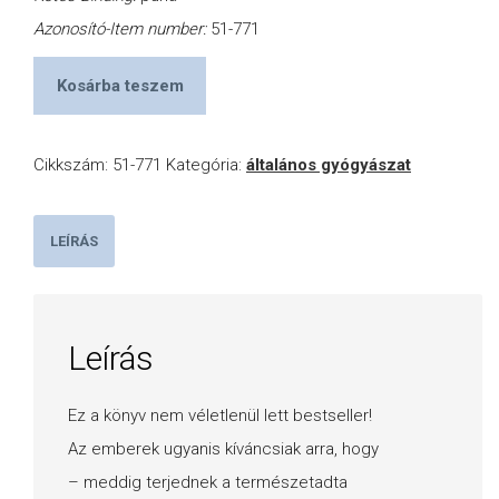
Azonosító-Item number:
51-771
Kosárba teszem
Cikkszám:
51-771
Kategória:
általános gyógyászat
LEÍRÁS
Leírás
Ez a könyv nem véletlenül lett bestseller!
Az emberek ugyanis kíváncsiak arra, hogy
– meddig terjednek a természetadta