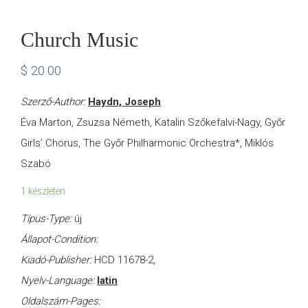
Church Music
$
20.00
Szerző-Author:
Haydn, Joseph
Éva Marton, Zsuzsa Németh, Katalin Szőkefalvi-Nagy, Győr
Girls’ Chorus, The Győr Philharmonic Orchestra*, Miklós
Szabó
1 készleten
Típus-Type:
új
Állapot-Condition:
Kiadó-Publisher:
HCD 11678-2,
Nyelv-Language:
latin
Oldalszám-Pages: