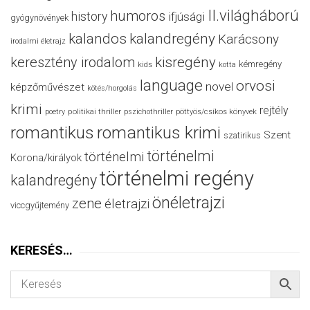
II.világháború
humoros
history
ifjúsági
gyógynövények
kalandos
kalandregény
Karácsony
irodalmi életrajz
keresztény irodalom
kisregény
kémregény
kids
kotta
language
orvosi
novel
képzőművészet
kötés/horgolás
krimi
rejtély
politikai thriller
poetry
pszichothriller
pöttyös/csíkos könyvek
romantikus
romantikus krimi
Szent
szatirikus
történelmi
történelmi
Korona/királyok
történelmi regény
kalandregény
önéletrajzi
zene
életrajzi
viccgyűjtemény
KERESÉS…