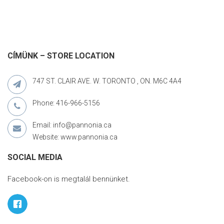
CÍMÜNK – STORE LOCATION
747 ST. CLAIR AVE. W. TORONTO , ON. M6C 4A4
Phone: 416-966-5156
Email: info@pannonia.ca
Website: www.pannonia.ca
SOCIAL MEDIA
Facebook-on is megtalál bennünket.