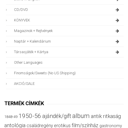
CD/DVD
KÖNYVEK
Magazinok + Rejtvények
Naptár + Kalendárium
Társasjáték + Kártya
Other Languages
Finomságok/sweets (no US Shipping)
AKCIÓ/SALE
TERMÉK CÍMKÉK
album
1950-56
ajándék/gift
antik ritkaság
1848-49
antológia
film/színház
családregény
erotikus
gastronomy