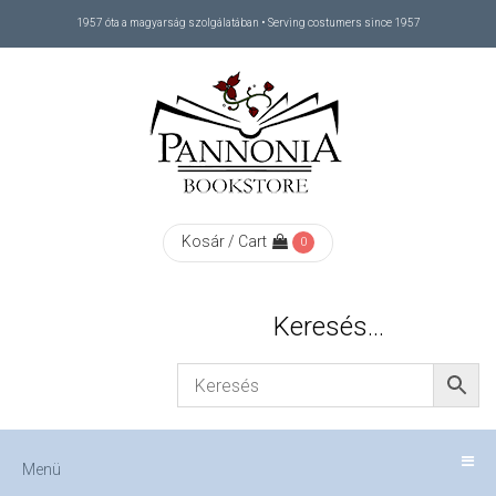
1957 óta a magyarság szolgálatában • Serving costumers since 1957
Menü
RÓLUNK
/
ABOUT
Kosár / Cart
0
US
Keresés…
FIZETÉS
/
Menü
CHECKOUT