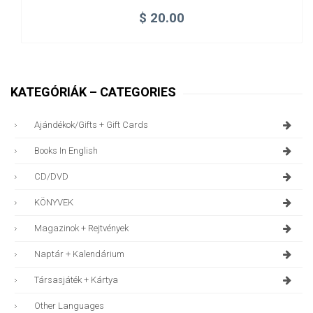
$
20.00
KATEGÓRIÁK – CATEGORIES
Ajándékok/gifts + Gift Cards
Books In English
CD/DVD
KÖNYVEK
Magazinok + Rejtvények
Naptár + Kalendárium
Társasjáték + Kártya
Other Languages