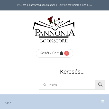
1957 óta a magyarság szolgálatában • Serving costumers since 1957
Menü
RÓLUNK
/
ABOUT
Kosár / Cart
0
US
Keresés…
FIZETÉS
/
Menü
CHECKOUT