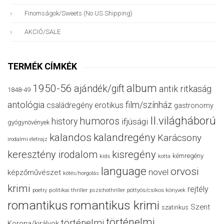
Finomságok/sweets (no US Shipping)
AKCIÓ/SALE
TERMÉK CÍMKÉK
album
1950-56
ajándék/gift
antik ritkaság
1848-49
antológia
film/színház
családregény
erotikus
gastronomy
II.világháború
humoros
history
ifjúsági
gyógynövények
kalandos
kalandregény
Karácsony
irodalmi életrajz
keresztény irodalom
kisregény
kémregény
kids
kotta
language
orvosi
novel
képzőművészet
kötés/horgolás
krimi
rejtély
politikai thriller
poetry
pszichothriller
pöttyös/csíkos könyvek
romantikus
romantikus krimi
Szent
szatirikus
történelmi
történelmi
Korona/királyok