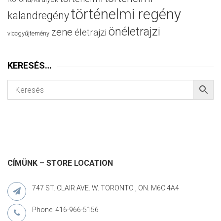
történelmi regény
kalandregény
önéletrajzi
zene
életrajzi
viccgyűjtemény
KERESÉS…
CÍMÜNK – STORE LOCATION
747 ST. CLAIR AVE. W. TORONTO , ON. M6C 4A4
Phone: 416-966-5156