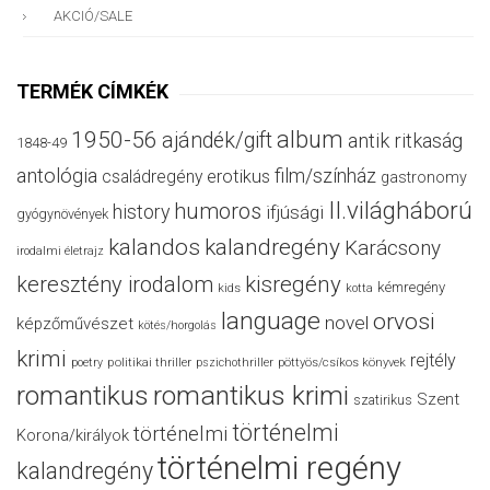
AKCIÓ/SALE
TERMÉK CÍMKÉK
album
1950-56
ajándék/gift
antik ritkaság
1848-49
antológia
film/színház
családregény
erotikus
gastronomy
II.világháború
humoros
history
ifjúsági
gyógynövények
kalandos
kalandregény
Karácsony
irodalmi életrajz
keresztény irodalom
kisregény
kémregény
kids
kotta
language
orvosi
novel
képzőművészet
kötés/horgolás
krimi
rejtély
politikai thriller
poetry
pszichothriller
pöttyös/csíkos könyvek
romantikus
romantikus krimi
Szent
szatirikus
történelmi
történelmi
Korona/királyok
történelmi regény
kalandregény