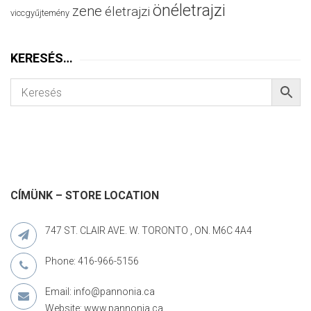
önéletrajzi
zene
életrajzi
viccgyűjtemény
KERESÉS…
CÍMÜNK – STORE LOCATION
747 ST. CLAIR AVE. W. TORONTO , ON. M6C 4A4
Phone: 416-966-5156
Email: info@pannonia.ca
Website: www.pannonia.ca