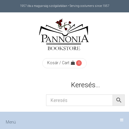
1957 óta a magyarság szolgálatában • Serving costumers since 1957
Menü
RÓLUNK
/
ABOUT
Kosár / Cart
0
US
Keresés…
FIZETÉS
/
Menü
CHECKOUT