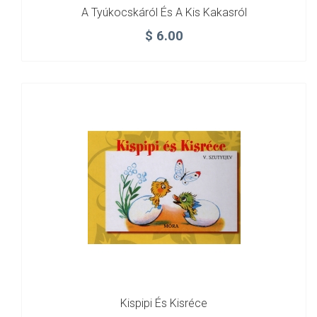
A ​tyúkocskáról És A Kis Kakasról
$
6.00
Kispipi És Kisréce