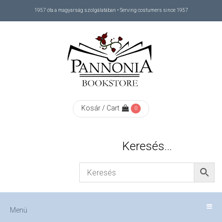
1957 óta a magyarság szolgálatában • Serving costumers since 1957
Menü
RÓLUNK
/
ABOUT
Kosár / Cart
0
US
Keresés…
FIZETÉS
/
Menü
CHECKOUT