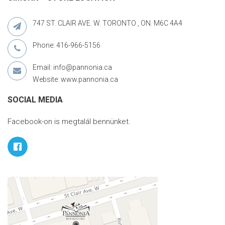
747 ST. CLAIR AVE. W. TORONTO , ON. M6C 4A4
Phone: 416-966-5156
Email: info@pannonia.ca
Website: www.pannonia.ca
SOCIAL MEDIA
Facebook-on is megtalál bennünket.