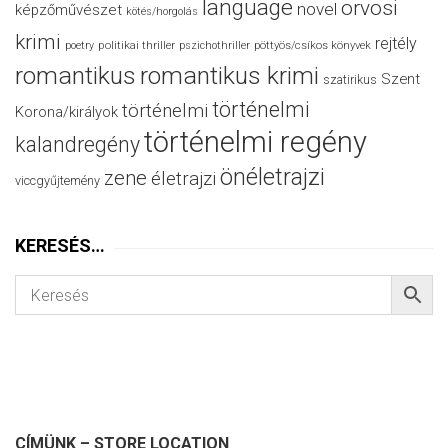
language
orvosi
novel
képzőművészet
kötés/horgolás
krimi
rejtély
politikai thriller
poetry
pszichothriller
pöttyös/csíkos könyvek
romantikus
romantikus krimi
Szent
szatirikus
történelmi
történelmi
Korona/királyok
történelmi regény
kalandregény
önéletrajzi
zene
életrajzi
viccgyűjtemény
KERESÉS…
CÍMÜNK – STORE LOCATION