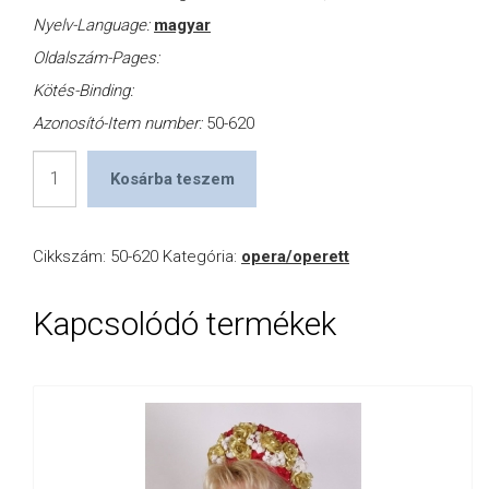
Nyelv-Language:
magyar
Oldalszám-Pages:
Kötés-Binding:
Azonosító-Item number:
50-620
Donizetti,
Kosárba teszem
Verdi
-
Cikkszám:
50-620
Kategória:
opera/operett
Great
soprano
Kapcsolódó termékek
arias
mennyiség