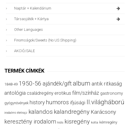
Naptár + Kalendárium
Társasjáték + Kártya
Other Languages
Finomságok/sweets (no US Shipping)
AKCIÓ/SALE
TERMÉK CÍMKÉK
album
1950-56
ajándék/gift
antik ritkaság
1848-49
antológia
film/színház
családregény
erotikus
gastronomy
II.világháború
humoros
history
ifjúsági
gyógynövények
kalandos
kalandregény
Karácsony
irodalmi életrajz
keresztény irodalom
kisregény
kémregény
kids
kotta