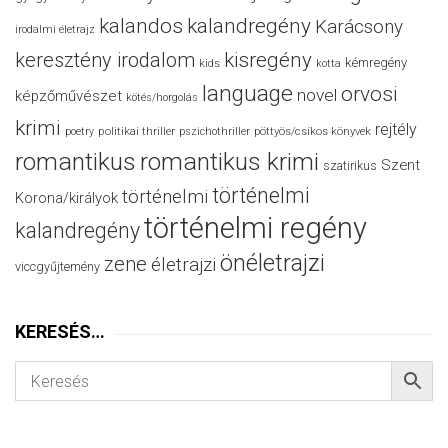
kalandos
kalandregény
Karácsony
irodalmi életrajz
keresztény irodalom
kisregény
kémregény
kids
kotta
language
orvosi
novel
képzőművészet
kötés/horgolás
krimi
rejtély
politikai thriller
poetry
pszichothriller
pöttyös/csíkos könyvek
romantikus
romantikus krimi
Szent
szatirikus
történelmi
történelmi
Korona/királyok
történelmi regény
kalandregény
önéletrajzi
zene
életrajzi
viccgyűjtemény
KERESÉS…