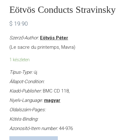
Eötvös Conducts Stravinsky
$
19.90
Szerző-Author:
Eötvös Péter
(Le sacre du printemps, Mavra)
1 készleten
Típus-Type:
új
Állapot-Condition:
Kiadó-Publisher:
BMC CD 118,
Nyelv-Language:
magyar
Oldalszám-Pages:
Kötés-Binding:
Azonosító-Item number:
44-976