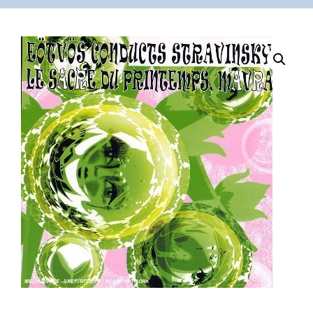
VÁSÁRLÁS
/
SHOP
KAPCSOLAT
/
CONTACT
US