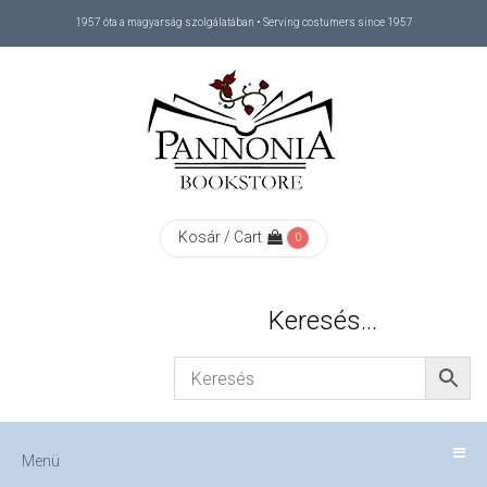
1957 óta a magyarság szolgálatában • Serving costumers since 1957
Menü
RÓLUNK
/
ABOUT
Kosár / Cart
0
US
Keresés…
FIZETÉS
/
Menü
CHECKOUT