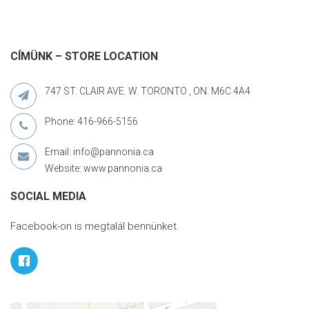
CÍMÜNK – STORE LOCATION
747 ST. CLAIR AVE. W. TORONTO , ON. M6C 4A4
Phone: 416-966-5156
Email: info@pannonia.ca
Website: www.pannonia.ca
SOCIAL MEDIA
Facebook-on is megtalál bennünket.