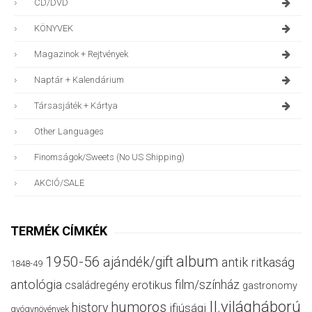
CD/DVD
KÖNYVEK
Magazinok + Rejtvények
Naptár + Kalendárium
Társasjáték + Kártya
Other Languages
Finomságok/sweets (no US Shipping)
AKCIÓ/SALE
TERMÉK CÍMKÉK
album
1950-56
ajándék/gift
antik ritkaság
1848-49
antológia
film/színház
családregény
erotikus
gastronomy
II.világháború
humoros
history
ifjúsági
gyógynövények