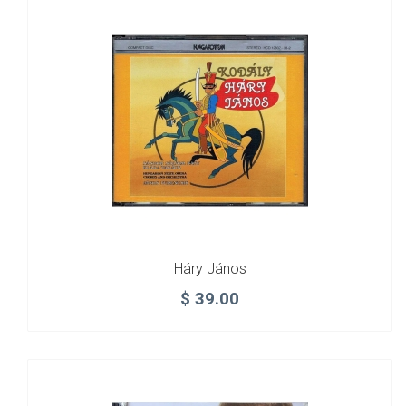
Háry János
$
39.00