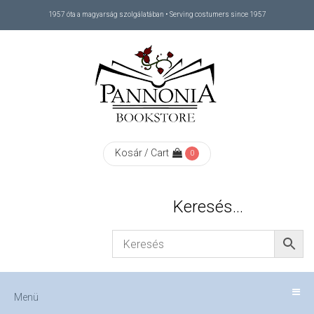
1957 óta a magyarság szolgálatában • Serving costumers since 1957
Menü
RÓLUNK
/
ABOUT
Kosár / Cart
0
US
Keresés…
FIZETÉS
/
Menü
CHECKOUT