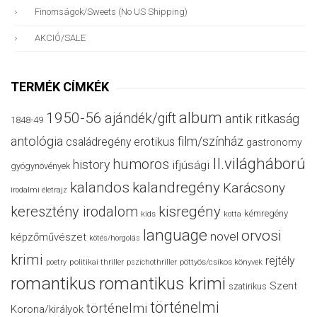
Finomságok/sweets (no US Shipping)
AKCIÓ/SALE
TERMÉK CÍMKÉK
album
1950-56
ajándék/gift
antik ritkaság
1848-49
antológia
film/színház
családregény
erotikus
gastronomy
II.világháború
humoros
history
ifjúsági
gyógynövények
kalandos
kalandregény
Karácsony
irodalmi életrajz
keresztény irodalom
kisregény
kémregény
kids
kotta
language
orvosi
novel
képzőművészet
kötés/horgolás
krimi
rejtély
politikai thriller
poetry
pszichothriller
pöttyös/csíkos könyvek
romantikus
romantikus krimi
Szent
szatirikus
történelmi
történelmi
Korona/királyok