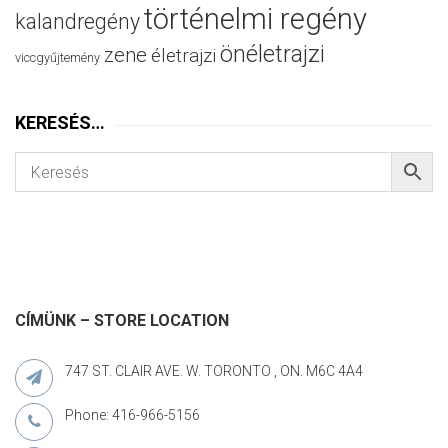
történelmi regény
kalandregény
önéletrajzi
zene
életrajzi
viccgyűjtemény
KERESÉS…
CÍMÜNK – STORE LOCATION
747 ST. CLAIR AVE. W. TORONTO , ON. M6C 4A4
Phone: 416-966-5156