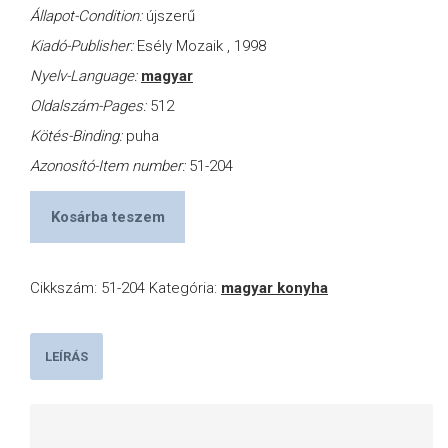
Állapot-Condition:
újszerű
Kiadó-Publisher:
Esély Mozaik , 1998
Nyelv-Language:
magyar
Oldalszám-Pages:
512
Kötés-Binding:
puha
Azonosító-Item number:
51-204
Kosárba teszem
Cikkszám:
51-204
Kategória:
magyar konyha
LEÍRÁS