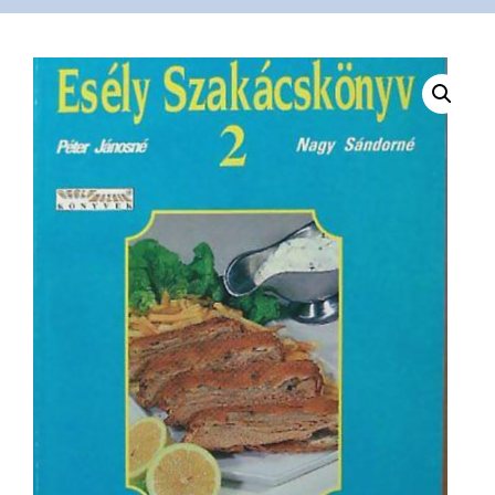
VÁSÁRLÁS
/
SHOP
KAPCSOLAT
/
CONTACT
US