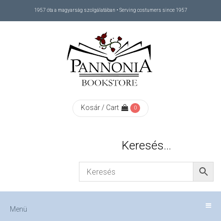
1957 óta a magyarság szolgálatában • Serving costumers since 1957
Menü
RÓLUNK
/
ABOUT
Kosár / Cart
0
US
Keresés…
FIZETÉS
/
Menü
CHECKOUT