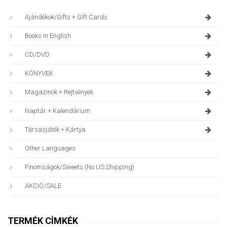
Ajándékok/gifts + Gift Cards
Books In English
CD/DVD
KÖNYVEK
Magazinok + Rejtvények
Naptár + Kalendárium
Társasjáték + Kártya
Other Languages
Finomságok/sweets (no US Shipping)
AKCIÓ/SALE
TERMÉK CÍMKÉK