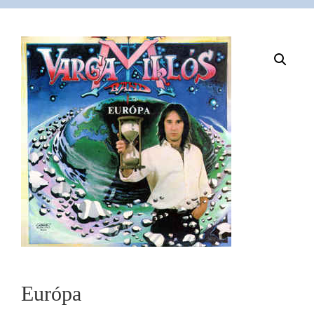
VÁSÁRLÁS
/
SHOP
KAPCSOLAT
/
CONTACT
US
Európa