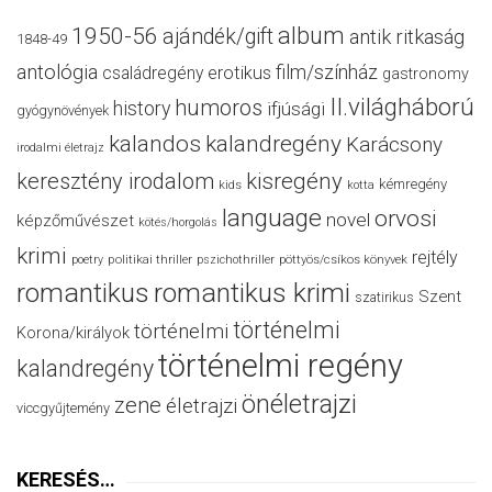
album
1950-56
ajándék/gift
antik ritkaság
1848-49
antológia
film/színház
családregény
erotikus
gastronomy
II.világháború
humoros
history
ifjúsági
gyógynövények
kalandos
kalandregény
Karácsony
irodalmi életrajz
keresztény irodalom
kisregény
kémregény
kids
kotta
language
orvosi
novel
képzőművészet
kötés/horgolás
krimi
rejtély
politikai thriller
poetry
pszichothriller
pöttyös/csíkos könyvek
romantikus
romantikus krimi
Szent
szatirikus
történelmi
történelmi
Korona/királyok
történelmi regény
kalandregény
önéletrajzi
zene
életrajzi
viccgyűjtemény
KERESÉS…