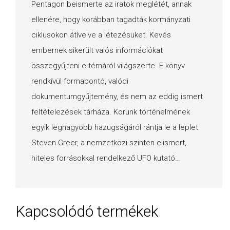
Pentagon beismerte az iratok meglétét, annak
ellenére, hogy korábban tagadták kormányzati
ciklusokon átívelve a létezésüket. Kevés
embernek sikerült valós információkat
összegyűjteni e témáról világszerte. E könyv
rendkívül formabontó, valódi
dokumentumgyűjtemény, és nem az eddig ismert
feltételezések tárháza. Korunk történelmének
egyik legnagyobb hazugságáról rántja le a leplet
Steven Greer, a nemzetközi szinten elismert,
hiteles forrásokkal rendelkező UFO kutató…
Kapcsolódó termékek