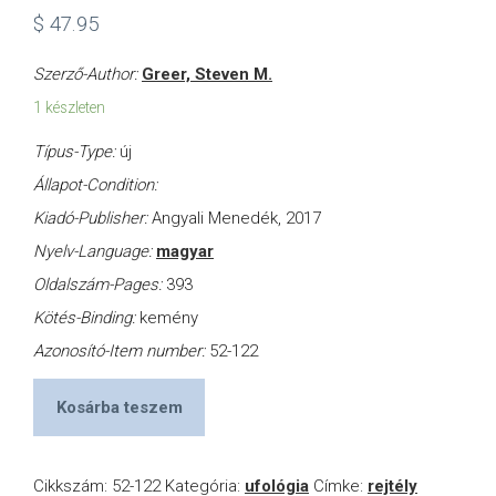
$
47.95
Szerző-Author:
Greer, Steven M.
1 készleten
Típus-Type:
új
Állapot-Condition:
Kiadó-Publisher:
Angyali Menedék, 2017
Nyelv-Language:
magyar
Oldalszám-Pages:
393
Kötés-Binding:
kemény
Azonosító-Item number:
52-122
Kosárba teszem
Cikkszám:
52-122
Kategória:
ufológia
Címke:
rejtély