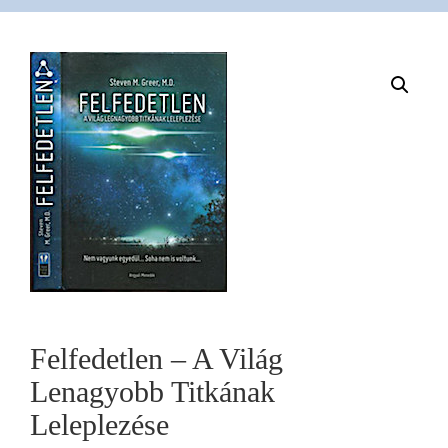
VÁSÁRLÁS
/
SHOP
KAPCSOLAT
/
CONTACT
Felfedetlen – A Világ
Lenagyobb Titkának
US
Leleplezése