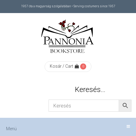
1957 óta a magyarság szolgálatában • Serving costumers since 1957
Menü
RÓLUNK
/
ABOUT
Kosár / Cart
0
US
Keresés…
FIZETÉS
/
Menü
CHECKOUT