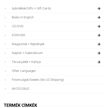
Ajándékok/gifts + Gift Cards
Books In English
CD/DVD
KÖNYVEK
Magazinok + Rejtvények
Naptár + Kalendárium
Társasjáték + Kártya
Other Languages
Finomságok/sweets (no US Shipping)
AKCIÓ/SALE
TERMÉK CÍMKÉK