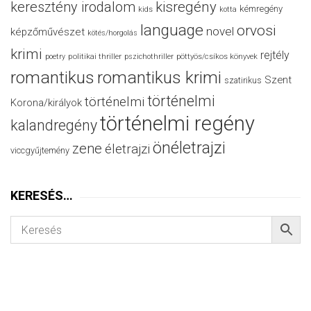
keresztény irodalom
kisregény
kémregény
kids
kotta
language
orvosi
novel
képzőművészet
kötés/horgolás
krimi
rejtély
politikai thriller
poetry
pszichothriller
pöttyös/csíkos könyvek
romantikus
romantikus krimi
Szent
szatirikus
történelmi
történelmi
Korona/királyok
történelmi regény
kalandregény
önéletrajzi
zene
életrajzi
viccgyűjtemény
KERESÉS…