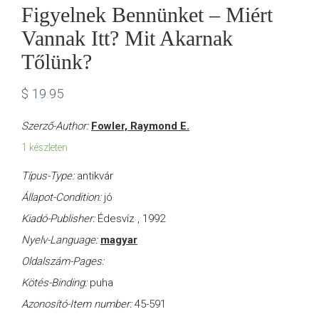
Figyelnek Bennünket – Miért
Vannak Itt? Mit Akarnak
Tőlünk?
$
19.95
Szerző-Author:
Fowler, Raymond E.
1 készleten
Típus-Type:
antikvár
Állapot-Condition:
jó
Kiadó-Publisher:
Édesvíz , 1992
Nyelv-Language:
magyar
Oldalszám-Pages:
Kötés-Binding:
puha
Azonosító-Item number:
45-591