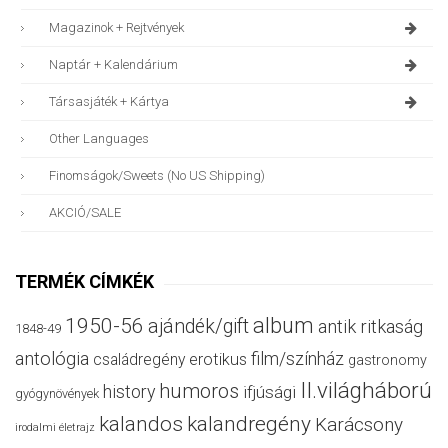
Magazinok + Rejtvények
Naptár + Kalendárium
Társasjáték + Kártya
Other Languages
Finomságok/sweets (no US Shipping)
AKCIÓ/SALE
TERMÉK CÍMKÉK
album
1950-56
ajándék/gift
antik ritkaság
1848-49
antológia
film/színház
családregény
erotikus
gastronomy
II.világháború
humoros
history
ifjúsági
gyógynövények
kalandos
kalandregény
Karácsony
irodalmi életrajz