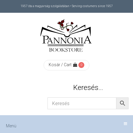
1957 óta a magyarság szolgálatában • Serving costumers since 1957
Menü
RÓLUNK
/
ABOUT
Kosár / Cart
0
US
Keresés…
FIZETÉS
/
Menü
CHECKOUT