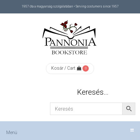
1957 óta a magyarság szolgálatában • Serving costumers since 1957
Menü
RÓLUNK
/
ABOUT
Kosár / Cart
0
US
Keresés…
FIZETÉS
/
Menü
CHECKOUT