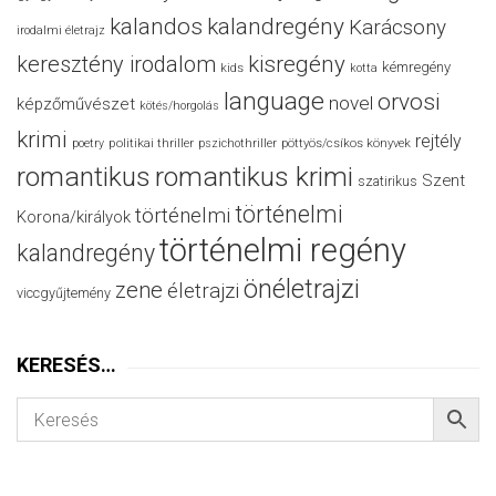
kalandos
kalandregény
Karácsony
irodalmi életrajz
keresztény irodalom
kisregény
kémregény
kids
kotta
language
orvosi
novel
képzőművészet
kötés/horgolás
krimi
rejtély
politikai thriller
poetry
pszichothriller
pöttyös/csíkos könyvek
romantikus
romantikus krimi
Szent
szatirikus
történelmi
történelmi
Korona/királyok
történelmi regény
kalandregény
önéletrajzi
zene
életrajzi
viccgyűjtemény
KERESÉS…