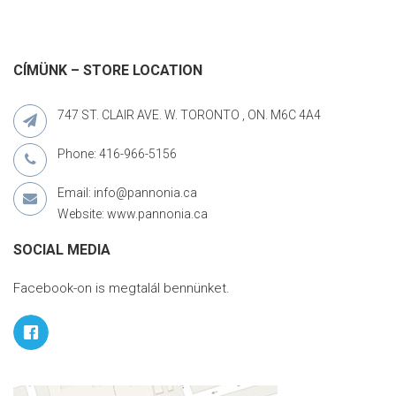
CÍMÜNK – STORE LOCATION
747 ST. CLAIR AVE. W. TORONTO , ON. M6C 4A4
Phone: 416-966-5156
Email: info@pannonia.ca
Website: www.pannonia.ca
SOCIAL MEDIA
Facebook-on is megtalál bennünket.