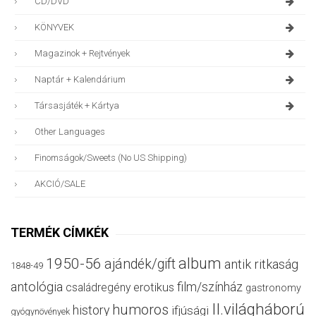
CD/DVD
KÖNYVEK
Magazinok + Rejtvények
Naptár + Kalendárium
Társasjáték + Kártya
Other Languages
Finomságok/sweets (no US Shipping)
AKCIÓ/SALE
TERMÉK CÍMKÉK
album
1950-56
ajándék/gift
antik ritkaság
1848-49
antológia
film/színház
családregény
erotikus
gastronomy
II.világháború
humoros
history
ifjúsági
gyógynövények