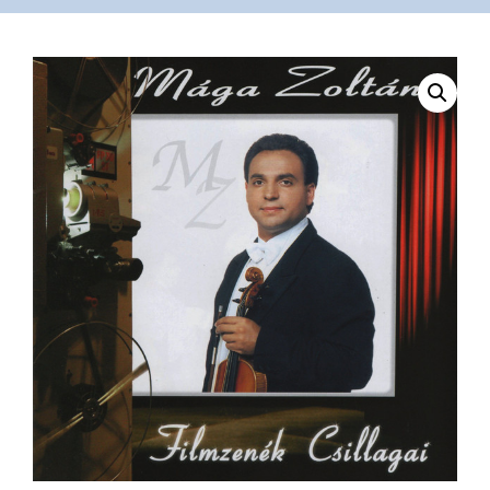
VÁSÁRLÁS
/
SHOP
KAPCSOLAT
/
CONTACT
US