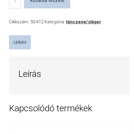
Kosárba teszem
csillagai
mennyiség
Cikkszám:
50-412
Kategória:
tánczene/sláger
LEÍRÁS
Leírás
Kapcsolódó termékek