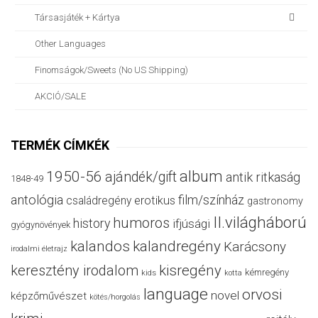
Társasjáték + Kártya
Other Languages
Finomságok/sweets (no US Shipping)
AKCIÓ/SALE
TERMÉK CÍMKÉK
album
1950-56
ajándék/gift
antik ritkaság
1848-49
antológia
film/színház
családregény
erotikus
gastronomy
II.világháború
humoros
history
ifjúsági
gyógynövények
kalandos
kalandregény
Karácsony
irodalmi életrajz
keresztény irodalom
kisregény
kémregény
kids
kotta
language
orvosi
novel
képzőművészet
kötés/horgolás