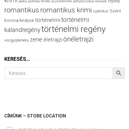
krimi
rejtély
politikai thriller
poetry
pszichothriller
pöttyös/csíkos könyvek
romantikus
romantikus krimi
Szent
szatirikus
történelmi
történelmi
Korona/királyok
történelmi regény
kalandregény
önéletrajzi
zene
életrajzi
viccgyűjtemény
KERESÉS…
CÍMÜNK – STORE LOCATION