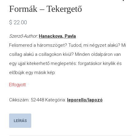
Formák – Tekergető
VÁSÁRLÁS
$
22.00
/
Szerző-Author:
Hanackova, Pavla
Felismered a háromszöget? Tudod, mi négyzet alakú? Mi
SHOP
csillag alakú a csillagokon kívül? Minden oldalpáron van
egy ujjal kitekerhető meglepetés: forgatáskor kinyílik és
KAPCSOLAT
előbújik egy másik kép
Elfogyott
/
Cikkszám:
52-448
Kategória:
leporello/lapozó
CONTACT
US
LEÍRÁS