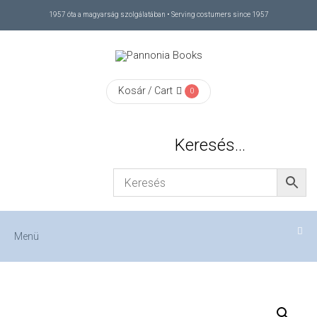
1957 óta a magyarság szolgálatában • Serving costumers since 1957
Menü
RÓLUNK
Kosár / Cart
0
/
Keresés…
ABOUT
US
FIZETÉS
Menü
/
CHECKOUT