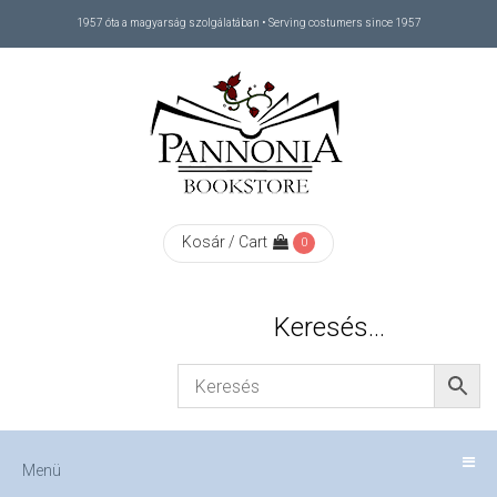
1957 óta a magyarság szolgálatában • Serving costumers since 1957
Menü
RÓLUNK
/
ABOUT
Kosár / Cart
0
US
Keresés…
FIZETÉS
/
Menü
CHECKOUT