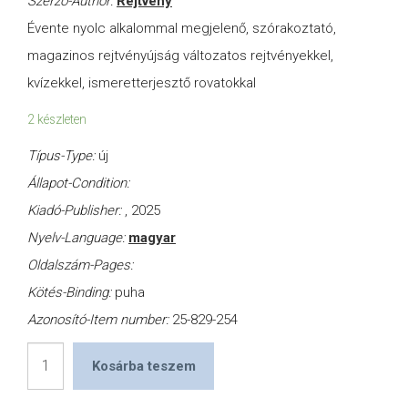
Szerző-Author:
Rejtvény
Évente nyolc alkalommal megjelenő, szórakoztató,
magazinos rejtvényújság változatos rejtvényekkel,
kvízekkel, ismeretterjesztő rovatokkal
2 készleten
Típus-Type:
új
Állapot-Condition:
Kiadó-Publisher:
, 2025
Nyelv-Language:
magyar
Oldalszám-Pages:
Kötés-Binding:
puha
Azonosító-Item number:
25-829-254
Füles
Kosárba teszem
Plusz