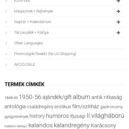
KÖNYVEK
Magazinok + Rejtvények
Naptár + Kalendárium
Társasjáték + Kártya
Other Languages
Finomságok/sweets (no US Shipping)
AKCIÓ/SALE
TERMÉK CÍMKÉK
album
1950-56
ajándék/gift
antik ritkaság
1848-49
antológia
film/színház
családregény
erotikus
gastronomy
II.világháború
humoros
history
ifjúsági
gyógynövények
kalandos
kalandregény
Karácsony
irodalmi életrajz