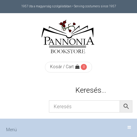
1957 óta a magyarság szolgálatában • Serving costumers since 1957
Menü
RÓLUNK
/
ABOUT
Kosár / Cart
0
US
Keresés…
FIZETÉS
/
Menü
CHECKOUT