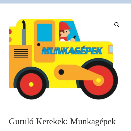
VÁSÁRLÁS
/
SHOP
KAPCSOLAT
/
CONTACT
US
Guruló Kerekek: Munkagépek