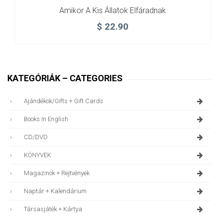
Amikor A Kis Állatok Elfáradnak
$
22.90
KATEGÓRIÁK – CATEGORIES
Ajándékok/gifts + Gift Cards
Books In English
CD/DVD
KÖNYVEK
Magazinok + Rejtvények
Naptár + Kalendárium
Társasjáték + Kártya