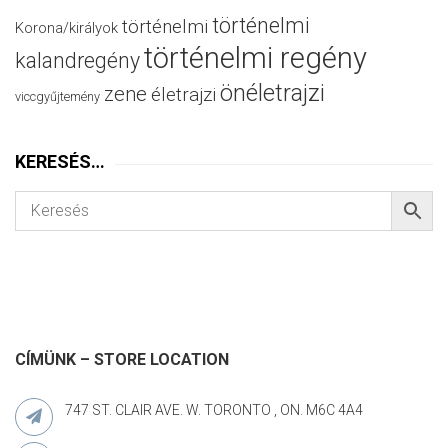
történelmi
történelmi
Korona/királyok
történelmi regény
kalandregény
önéletrajzi
zene
életrajzi
viccgyűjtemény
KERESÉS…
CÍMÜNK – STORE LOCATION
747 ST. CLAIR AVE. W. TORONTO , ON. M6C 4A4