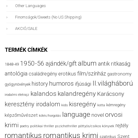
Other Languages
Finomságok/sweets (no US Shipping)
AKCIÓ/SALE
TERMÉK CÍMKÉK
album
1950-56
ajándék/gift
antik ritkaság
1848-49
antológia
film/színház
családregény
erotikus
gastronomy
II.világháború
humoros
history
ifjúsági
gyógynövények
kalandos
kalandregény
Karácsony
irodalmi életrajz
keresztény irodalom
kisregény
kémregény
kids
kotta
language
orvosi
novel
képzőművészet
kötés/horgolás
krimi
rejtély
politikai thriller
poetry
pszichothriller
pöttyös/csíkos könyvek
romantikus
romantikus krimi
Szent
szatirikus