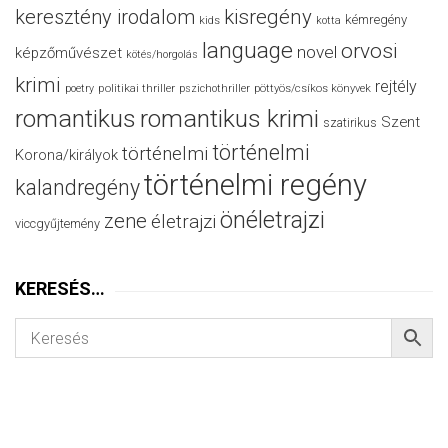
keresztény irodalom
kisregény
kémregény
kids
kotta
language
orvosi
novel
képzőművészet
kötés/horgolás
krimi
rejtély
politikai thriller
poetry
pszichothriller
pöttyös/csíkos könyvek
romantikus
romantikus krimi
Szent
szatirikus
történelmi
történelmi
Korona/királyok
történelmi regény
kalandregény
önéletrajzi
zene
életrajzi
viccgyűjtemény
KERESÉS…