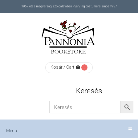
1957 óta a magyarság szolgálatában • Serving costumers since 1957
Menü
RÓLUNK
/
ABOUT
Kosár / Cart
0
US
Keresés…
FIZETÉS
/
Menü
CHECKOUT