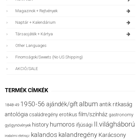
Magazinok + Rejtvények
Naptár + Kalendárium
Társasjáték + Kártya
Other Languages
Finomságok/sweets (no US Shipping)
AKCIÓ/SALE
TERMÉK CÍMKÉK
album
1950-56
ajándék/gift
antik ritkaság
1848-49
antológia
film/színház
családregény
erotikus
gastronomy
II.világháború
humoros
history
ifjúsági
gyógynövények
kalandos
kalandregény
Karácsony
irodalmi életrajz