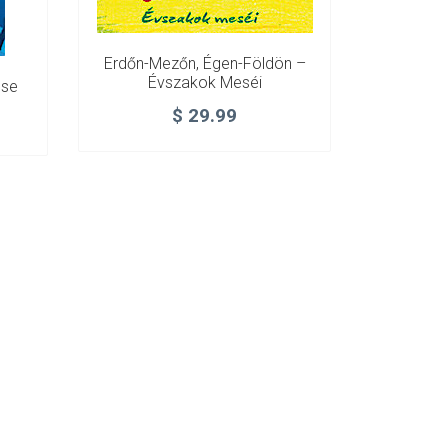
Erdőn-Mezőn, Égen-Földön –
Évszakok Meséi
ese
$
29.99