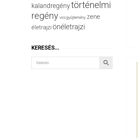
történelmi
kalandregény
regény
zene
viccgyűjtemény
önéletrajzi
életrajzi
KERESÉS…