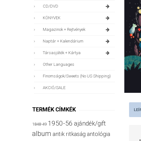
CD/DVD
KÖNYVEK
Magazinok + Rejtvények
Naptár + Kalendárium
Társasjáték + Kártya
Other Languages
Finomságok/sweets (no US Shipping)
AKCIÓ/SALE
TERMÉK CÍMKÉK
LEÍ
1950-56
ajándék/gift
1848-49
album
antik ritkaság
antológia