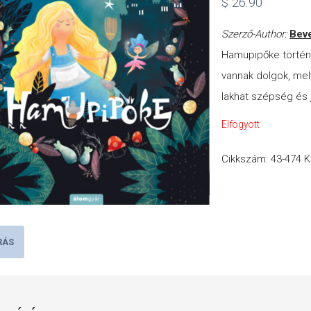
$
26.90
Szerző-Author:
Beve
Hamupipőke történ
vannak dolgok, me
lakhat szépség és 
Elfogyott
Cikkszám:
43-474
K
RÁS