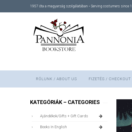
1957 óta a magyarság szolgálatában • Serving costumers since 
RÓLUNK / ABOUT US
FIZETÉS / CHECKOUT
KATEGÓRIÁK – CATEGORIES
Ajándékok/gifts + Gift Cards
Books In English