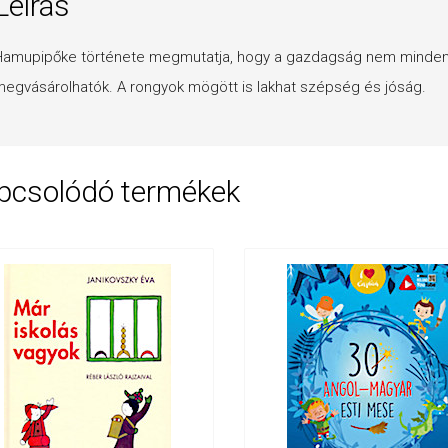
Leírás
amupipőke története megmutatja, hogy a gazdagság nem minden,
egvásárolhatók. A rongyok mögött is lakhat szépség és jóság.
pcsolódó termékek