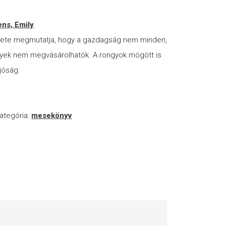
ns, Emily
ete megmutatja, hogy a gazdagság nem minden,
lyek nem megvásárolhatók. A rongyok mögött is
jóság.
ategória:
mesekönyv