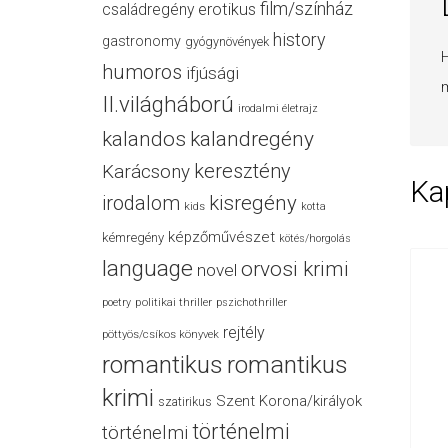
film/színház
családregény
erotikus
history
gastronomy
gyógynövények
H
humoros
ifjúsági
m
II.világháború
irodalmi életrajz
kalandos
kalandregény
keresztény
Karácsony
Ka
irodalom
kisregény
kids
kotta
képzőművészet
kémregény
kötés/horgolás
language
orvosi krimi
novel
politikai thriller
poetry
pszichothriller
rejtély
pöttyös/csíkos könyvek
romantikus
romantikus
krimi
Szent Korona/királyok
szatirikus
történelmi
történelmi