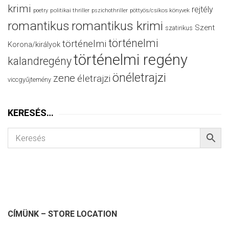
krimi
rejtély
politikai thriller
poetry
pszichothriller
pöttyös/csíkos könyvek
romantikus
romantikus krimi
Szent
szatirikus
történelmi
történelmi
Korona/királyok
történelmi regény
kalandregény
önéletrajzi
zene
életrajzi
viccgyűjtemény
KERESÉS…
CÍMÜNK – STORE LOCATION