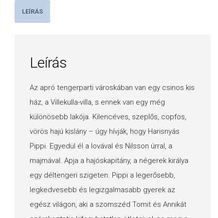
LEÍRÁS
Leírás
Az apró tengerparti városkában van egy csinos kis
ház, a Villekulla-villa, s ennek van egy még
különösebb lakója. Kilencéves, szeplős, copfos,
vörös hajú kislány – úgy hívják, hogy Harisnyás
Pippi. Egyedül él a lovával és Nilsson úrral, a
majmával. Apja a hajóskapitány, a négerek királya
egy déltengeri szigeten. Pippi a legerősebb,
legkedvesebb és legizgalmasabb gyerek az
egész világon, aki a szomszéd Tomit és Annikát