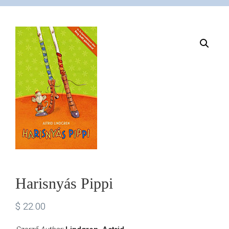
VÁSÁRLÁS
/
SHOP
KAPCSOLAT
/
CONTACT
Harisnyás Pippi
US
$
22.00