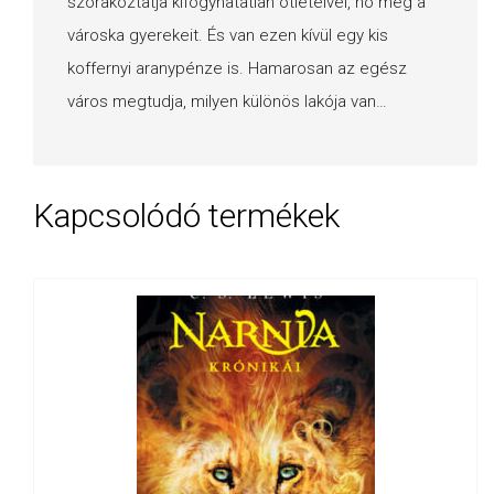
szórakoztatja kifogyhatatlan ötleteivel, no meg a
városka gyerekeit. És van ezen kívül egy kis
koffernyi aranypénze is. Hamarosan az egész
város megtudja, milyen különös lakója van…
Kapcsolódó termékek