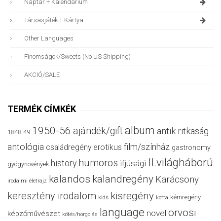
Naptár + Kalendárium
Társasjáték + Kártya
Other Languages
Finomságok/sweets (no US Shipping)
AKCIÓ/SALE
TERMÉK CÍMKÉK
album
1950-56
ajándék/gift
antik ritkaság
1848-49
antológia
film/színház
családregény
erotikus
gastronomy
II.világháború
humoros
history
ifjúsági
gyógynövények
kalandos
kalandregény
Karácsony
irodalmi életrajz
keresztény irodalom
kisregény
kémregény
kids
kotta
language
orvosi
novel
képzőművészet
kötés/horgolás