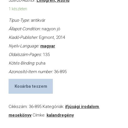
Szerző-Author:
Lindgren, Astrid
1 készleten
Típus-Type:
antikvár
Állapot-Condition:
nagyon jó
Kiadó-Publisher:
Egmont, 2014
Nyelv-Language:
magyar
Oldalszám-Pages:
135
Kötés-Binding:
puha
Azonosító-Item number:
36-895
Kosárba teszem
Cikkszám:
36-895
Kategóriák:
ifjúsági irodalom
,
mesekönyv
Címke:
kalandregény