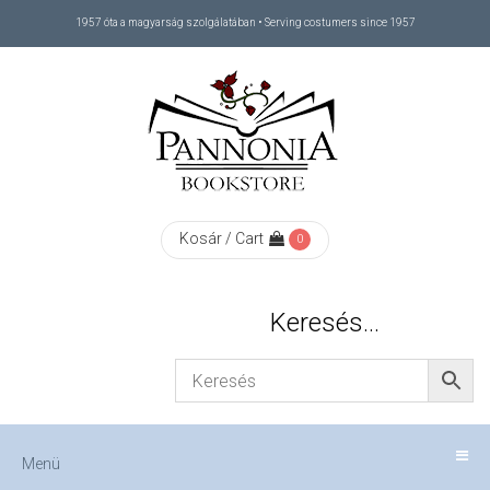
1957 óta a magyarság szolgálatában • Serving costumers since 1957
Menü
RÓLUNK
/
ABOUT
Kosár / Cart
0
US
Keresés…
FIZETÉS
/
Menü
CHECKOUT