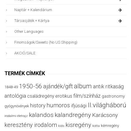
Naptár + Kalendárium
Társasjáték + Kártya
Other Languages
Finomságok/sweets (no US Shipping)
AKCIÓ/SALE
TERMÉK CÍMKÉK
album
1950-56
ajándék/gift
antik ritkaság
1848-49
antológia
film/színház
családregény
erotikus
gastronomy
II.világháború
humoros
history
ifjúsági
gyógynövények
kalandos
kalandregény
Karácsony
irodalmi életrajz
keresztény irodalom
kisregény
kémregény
kids
kotta