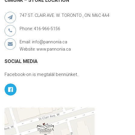
CÍMÜNK – STORE LOCATION
747 ST. CLAIR AVE. W. TORONTO , ON. M6C 4A4
Phone: 416-966-5156
Email: info@pannonia.ca
Website: www.pannonia.ca
SOCIAL MEDIA
Facebook-on is megtalál bennünket.