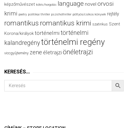
language
orvosi
novel
képzőművészet
kötés/horgolás
krimi
rejtély
politikai thriller
poetry
pszichothriller
pöttyös/csíkos könyvek
romantikus
romantikus krimi
Szent
szatirikus
történelmi
történelmi
Korona/királyok
történelmi regény
kalandregény
önéletrajzi
zene
életrajzi
viccgyűjtemény
KERESÉS…