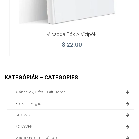
Micsoda Pók A Vizipók!
$
22.00
KATEGÓRIÁK – CATEGORIES
Ajándékok/gifts + Gift Cards
Books In English
CD/DVD
KÖNYVEK
Magazinok + Rejtvények