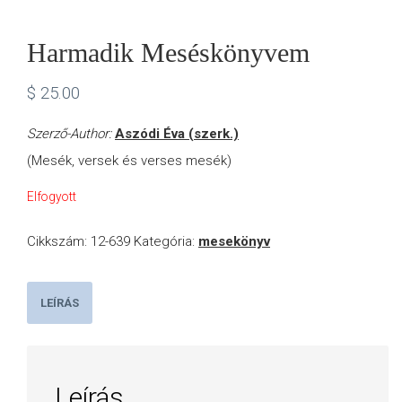
Harmadik Meséskönyvem
$
25.00
Szerző-Author:
Aszódi Éva (szerk.)
(Mesék, versek és verses mesék)
Elfogyott
Cikkszám:
12-639
Kategória:
mesekönyv
LEÍRÁS
Leírás