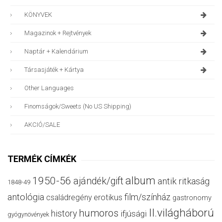
KÖNYVEK
Magazinok + Rejtvények
Naptár + Kalendárium
Társasjáték + Kártya
Other Languages
Finomságok/sweets (no US Shipping)
AKCIÓ/SALE
TERMÉK CÍMKÉK
album
1950-56
ajándék/gift
antik ritkaság
1848-49
antológia
film/színház
családregény
erotikus
gastronomy
II.világháború
humoros
history
ifjúsági
gyógynövények