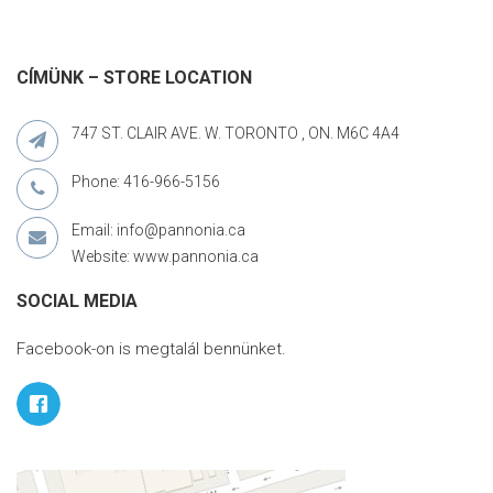
CÍMÜNK – STORE LOCATION
747 ST. CLAIR AVE. W. TORONTO , ON. M6C 4A4
Phone: 416-966-5156
Email: info@pannonia.ca
Website: www.pannonia.ca
SOCIAL MEDIA
Facebook-on is megtalál bennünket.