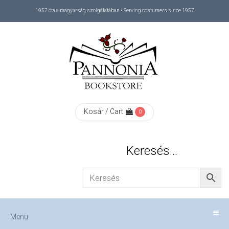
1957 óta a magyarság szolgálatában • Serving costumers since 1957
Menü
RÓLUNK
/
ABOUT
Kosár / Cart
0
US
Keresés…
FIZETÉS
/
Menü
CHECKOUT