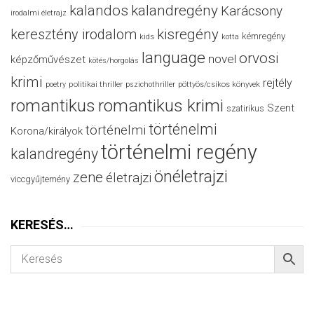
kalandos
kalandregény
Karácsony
irodalmi életrajz
keresztény irodalom
kisregény
kémregény
kids
kotta
language
orvosi
novel
képzőművészet
kötés/horgolás
krimi
rejtély
politikai thriller
poetry
pszichothriller
pöttyös/csíkos könyvek
romantikus
romantikus krimi
Szent
szatirikus
történelmi
történelmi
Korona/királyok
történelmi regény
kalandregény
önéletrajzi
zene
életrajzi
viccgyűjtemény
KERESÉS…