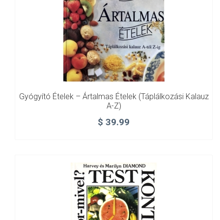
Gyógyító Ételek – Ártalmas Ételek (Táplálkozási Kalauz
A-Z)
$
39.99