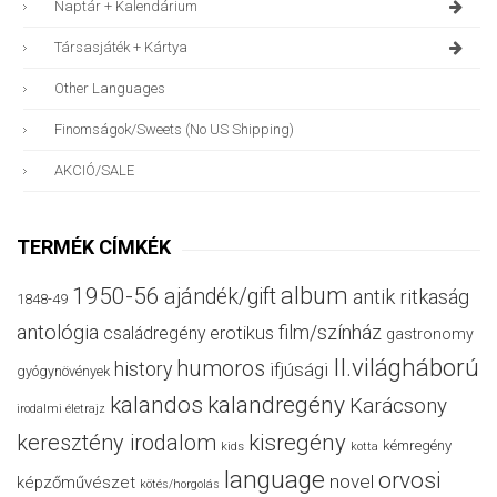
Naptár + Kalendárium
Társasjáték + Kártya
Other Languages
Finomságok/sweets (no US Shipping)
AKCIÓ/SALE
TERMÉK CÍMKÉK
album
1950-56
ajándék/gift
antik ritkaság
1848-49
antológia
film/színház
családregény
erotikus
gastronomy
II.világháború
humoros
history
ifjúsági
gyógynövények
kalandos
kalandregény
Karácsony
irodalmi életrajz
keresztény irodalom
kisregény
kémregény
kids
kotta
language
orvosi
novel
képzőművészet
kötés/horgolás