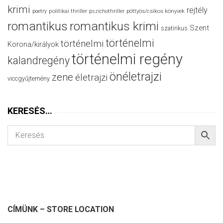
krimi
rejtély
politikai thriller
poetry
pszichothriller
pöttyös/csíkos könyvek
romantikus
romantikus krimi
Szent
szatirikus
történelmi
történelmi
Korona/királyok
történelmi regény
kalandregény
önéletrajzi
zene
életrajzi
viccgyűjtemény
KERESÉS…
CÍMÜNK – STORE LOCATION