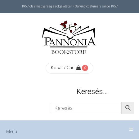
1957 óta a magyarság szolgálatában • Serving costumers since 1957
Menü
RÓLUNK
/
ABOUT
Kosár / Cart
0
US
Keresés…
FIZETÉS
/
Menü
CHECKOUT