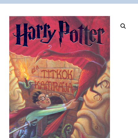
VÁSÁRLÁS
/
SHOP
KAPCSOLAT
/
CONTACT
US