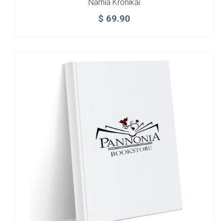
Narnia Krónikái
$
69.90