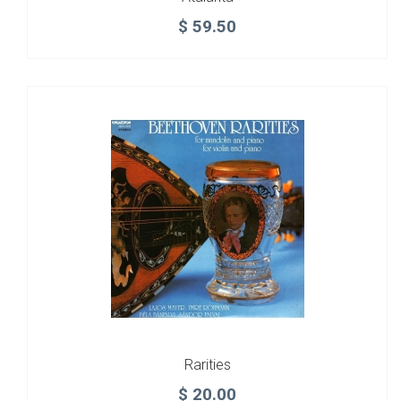
$
59.50
Rarities
$
20.00