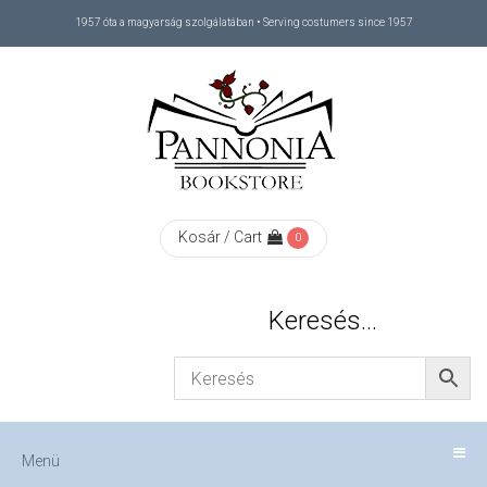
1957 óta a magyarság szolgálatában • Serving costumers since 1957
Menü
RÓLUNK
/
ABOUT
Kosár / Cart
0
US
Keresés…
FIZETÉS
/
Menü
CHECKOUT