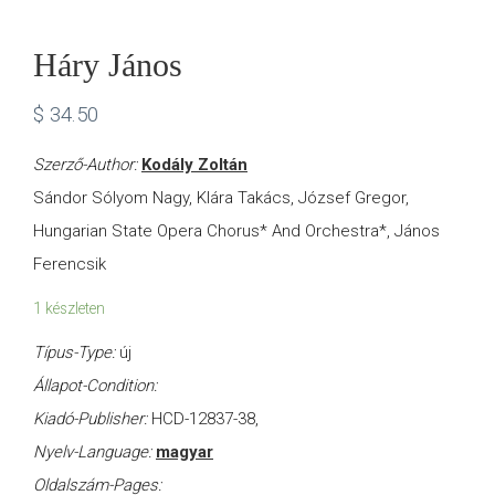
Háry János
$
34.50
Szerző-Author:
Kodály Zoltán
Sándor Sólyom Nagy, Klára Takács, József Gregor,
Hungarian State Opera Chorus* And Orchestra*, János
Ferencsik
1 készleten
Típus-Type:
új
Állapot-Condition:
Kiadó-Publisher:
HCD-12837-38,
Nyelv-Language:
magyar
Oldalszám-Pages: