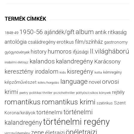
TERMÉK CÍMKÉK
album
1950-56
ajándék/gift
antik ritkaság
1848-49
antológia
film/színház
családregény
erotikus
gastronomy
II.világháború
humoros
history
ifjúsági
gyógynövények
kalandos
kalandregény
Karácsony
irodalmi életrajz
keresztény irodalom
kisregény
kémregény
kids
kotta
language
orvosi
novel
képzőművészet
kötés/horgolás
krimi
rejtély
politikai thriller
poetry
pszichothriller
pöttyös/csíkos könyvek
romantikus
romantikus krimi
Szent
szatirikus
történelmi
történelmi
Korona/királyok
történelmi regény
kalandregény
önéletrajzi
zene
életrajzi
viccgyűjtemény