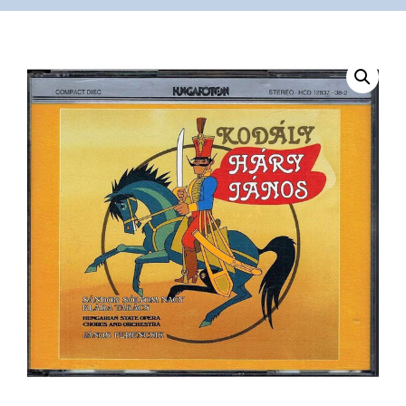
VÁSÁRLÁS
/
SHOP
KAPCSOLAT
/
CONTACT
US