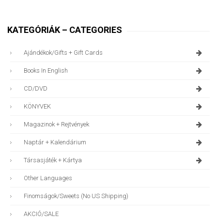
KATEGÓRIÁK – CATEGORIES
Ajándékok/gifts + Gift Cards
Books In English
CD/DVD
KÖNYVEK
Magazinok + Rejtvények
Naptár + Kalendárium
Társasjáték + Kártya
Other Languages
Finomságok/sweets (no US Shipping)
AKCIÓ/SALE