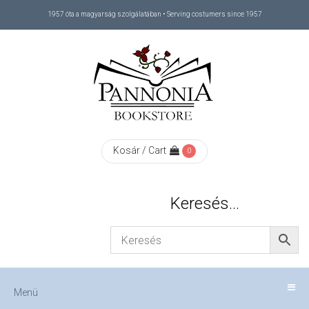
1957 óta a magyarság szolgálatában • Serving costumers since 1957
Menü
RÓLUNK
/
ABOUT
Kosár / Cart
0
US
Keresés…
FIZETÉS
/
Menü
CHECKOUT