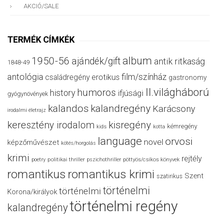
AKCIÓ/SALE
TERMÉK CÍMKÉK
album
1950-56
ajándék/gift
antik ritkaság
1848-49
antológia
film/színház
családregény
erotikus
gastronomy
II.világháború
humoros
history
ifjúsági
gyógynövények
kalandos
kalandregény
Karácsony
irodalmi életrajz
keresztény irodalom
kisregény
kémregény
kids
kotta
language
orvosi
novel
képzőművészet
kötés/horgolás
krimi
rejtély
politikai thriller
poetry
pszichothriller
pöttyös/csíkos könyvek
romantikus
romantikus krimi
Szent
szatirikus
történelmi
történelmi
Korona/királyok
történelmi regény
kalandregény