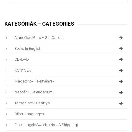
KATEGÓRIÁK – CATEGORIES
Ajándékok/gifts + Gift Cards
Books In English
CD/DVD
KÖNYVEK
Magazinok + Rejtvények
Naptár + Kalendárium
Társasjáték + Kártya
Other Languages
Finomságok/sweets (no US Shipping)