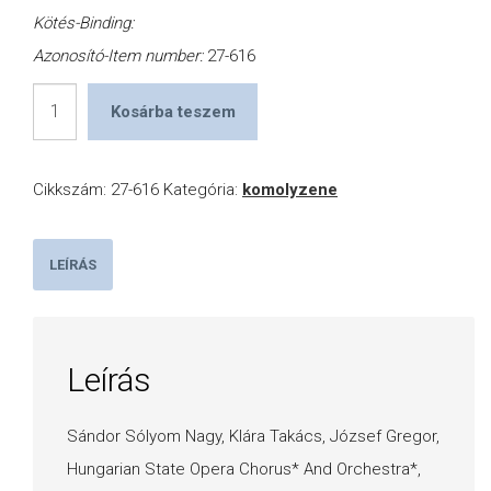
Kötés-Binding:
Azonosító-Item number:
27-616
Háry
Kosárba teszem
János
mennyiség
Cikkszám:
27-616
Kategória:
komolyzene
LEÍRÁS
Leírás
Sándor Sólyom Nagy, Klára Takács, József Gregor,
Hungarian State Opera Chorus* And Orchestra*,