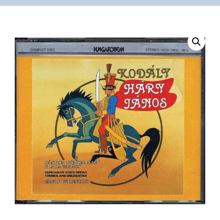
VÁSÁRLÁS
/
SHOP
KAPCSOLAT
/
CONTACT
US