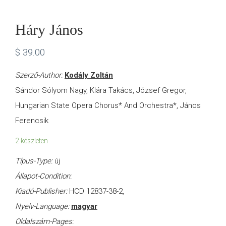
Háry János
$
39.00
Szerző-Author:
Kodály Zoltán
Sándor Sólyom Nagy, Klára Takács, József Gregor,
Hungarian State Opera Chorus* And Orchestra*, János
Ferencsik
2 készleten
Típus-Type:
új
Állapot-Condition:
Kiadó-Publisher:
HCD 12837-38-2,
Nyelv-Language:
magyar
Oldalszám-Pages: