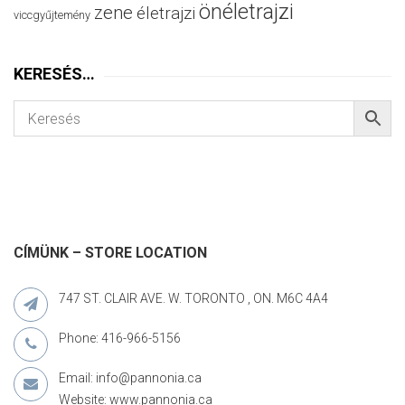
önéletrajzi
zene
életrajzi
viccgyűjtemény
KERESÉS…
CÍMÜNK – STORE LOCATION
747 ST. CLAIR AVE. W. TORONTO , ON. M6C 4A4
Phone: 416-966-5156
Email: info@pannonia.ca
Website: www.pannonia.ca