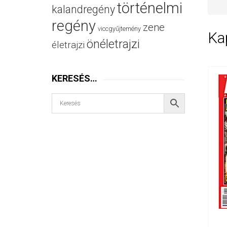
történelmi
kalandregény
regény
zene
viccgyűjtemény
Ka
önéletrajzi
életrajzi
KERESÉS…