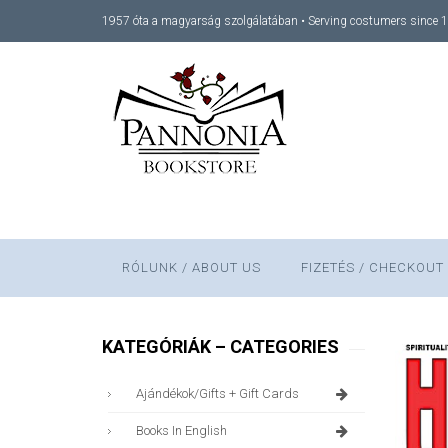
1957 óta a magyarság szolgálatában • Serving costumers since 
RÓLUNK / ABOUT US
FIZETÉS / CHECKOUT
KATEGÓRIÁK – CATEGORIES
Ajándékok/gifts + Gift Cards
Books In English