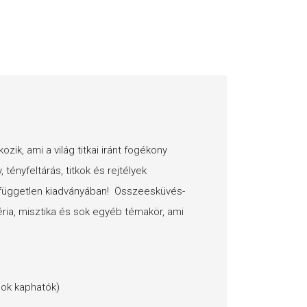
zik, ami a világ titkai iránt fogékony
 tényfeltárás, titkok és rejtélyek
 független kiadványában! Összeesküvés-
éria, misztika és sok egyéb témakör, ami
mok kaphatók)