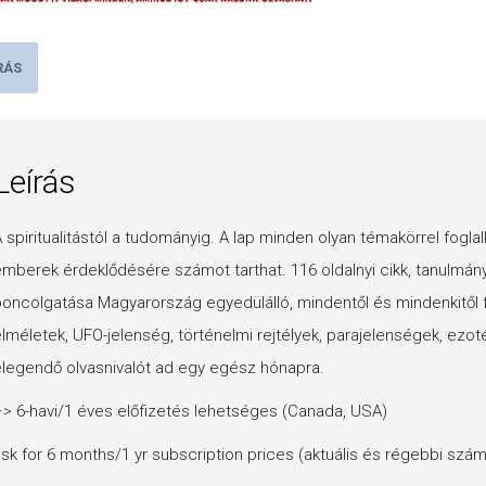
RÁS
Leírás
 spiritualitástól a tudományig. A lap minden olyan témakörrel foglalko
mberek érdeklődésére számot tarthat.
116 oldalnyi cikk, tanulmány,
oncolgatása Magyarország egyedülálló, mindentől és mindenkitől
lméletek, UFO-jelenség, történelmi rejtélyek, parajelenségek, ezot
legendő olvasnivalót ad egy egész hónapra.
> 6-havi/1 éves előfizetés lehetséges (Canada, USA)
sk for 6 months/1 yr subscription prices (aktuális és régebbi szá