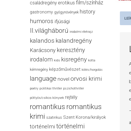
film/színház
családregény
erotikus
history
gastronomy
gyógynövények
LEÍ
humoros
ifjúsági
II.világháború
irodalmi életrajz
kalandos
kalandregény
keresztény
Karácsony
irodalom
kisregény
kids
kotta
A
képzőművészet
kémregény
kötés/horgolás
e
language
orvosi krimi
novel
b
politikai thriller
poetry
pszichothriller
e
rejtély
pöttyös/csíkos könyvek
e
romantikus
romantikus
–
krimi
Szent Korona/királyok
szatirikus
a
történelmi
történelmi