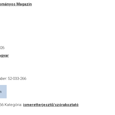
ományos Magazin
026
gyar
a
mber:
52-033-266
m
66
Kategória:
ismeretterjesztő/szórakoztató