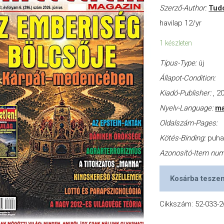
Szerző-Author:
Tud
havilap 12/yr
1 készleten
Típus-Type:
új
Állapot-Condition:
Kiadó-Publisher:
, 2
Nyelv-Language:
ma
Oldalszám-Pages:
Kötés-Binding:
puh
Azonosító-Item nu
Kosárba tesze
Cikkszám:
52-033-2