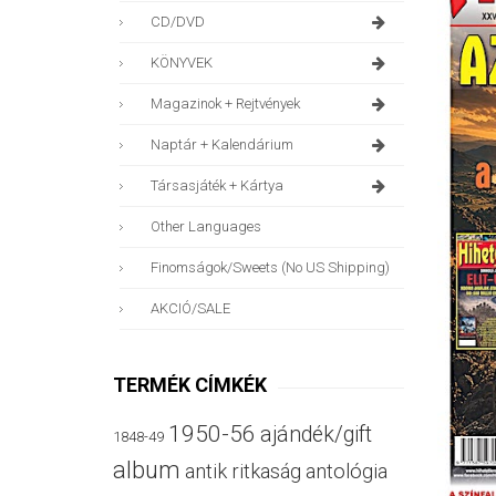
CD/DVD
KÖNYVEK
Magazinok + Rejtvények
Naptár + Kalendárium
Társasjáték + Kártya
Other Languages
Finomságok/sweets (no US Shipping)
AKCIÓ/SALE
TERMÉK CÍMKÉK
1950-56
ajándék/gift
1848-49
album
antik ritkaság
antológia