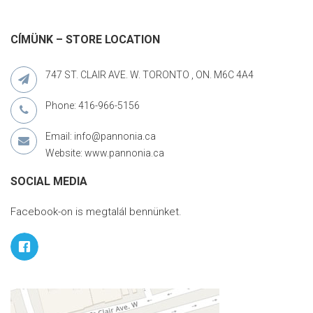
CÍMÜNK – STORE LOCATION
747 ST. CLAIR AVE. W. TORONTO , ON. M6C 4A4
Phone: 416-966-5156
Email: info@pannonia.ca
Website: www.pannonia.ca
SOCIAL MEDIA
Facebook-on is megtalál bennünket.