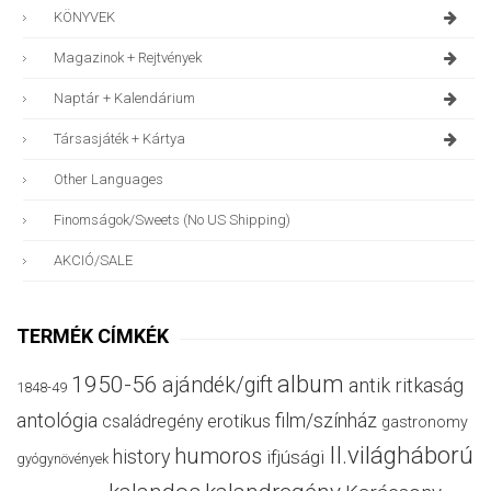
KÖNYVEK
Magazinok + Rejtvények
Naptár + Kalendárium
Társasjáték + Kártya
Other Languages
Finomságok/sweets (no US Shipping)
AKCIÓ/SALE
TERMÉK CÍMKÉK
album
1950-56
ajándék/gift
antik ritkaság
1848-49
antológia
film/színház
családregény
erotikus
gastronomy
II.világháború
humoros
history
ifjúsági
gyógynövények