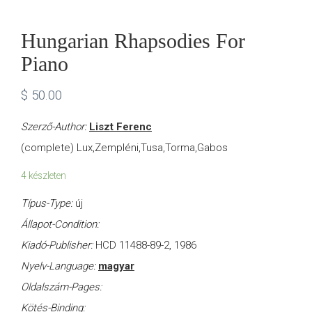
Hungarian Rhapsodies For
Piano
$
50.00
Szerző-Author:
Liszt Ferenc
(complete) Lux,Zempléni,Tusa,Torma,Gabos
4 készleten
Típus-Type:
új
Állapot-Condition:
Kiadó-Publisher:
HCD 11488-89-2, 1986
Nyelv-Language:
magyar
Oldalszám-Pages:
Kötés-Binding: