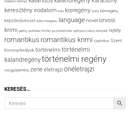
kalandos
kalandregény
Karácsony
irodalmi életrajz
keresztény irodalom
kisregény
kémregény
kids
kotta
language
orvosi
novel
képzőművészet
kötés/horgolás
krimi
rejtély
politikai thriller
poetry
pszichothriller
pöttyös/csíkos könyvek
romantikus
romantikus krimi
Szent
szatirikus
történelmi
történelmi
Korona/királyok
történelmi regény
kalandregény
önéletrajzi
zene
életrajzi
viccgyűjtemény
KERESÉS…