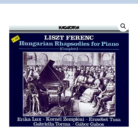
VÁSÁRLÁS
/
SHOP
KAPCSOLAT
/
CONTACT
US