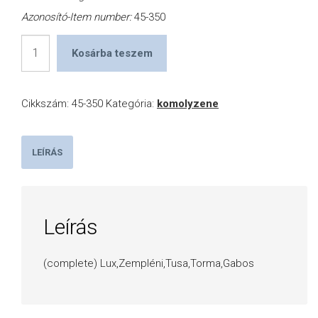
Azonosító-Item number:
45-350
Hungarian
Kosárba teszem
Rhapsodies
for
Cikkszám:
45-350
Kategória:
komolyzene
Piano
mennyiség
LEÍRÁS
Leírás
(complete) Lux,Zempléni,Tusa,Torma,Gabos