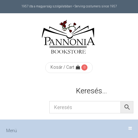
1957 óta a magyarság szolgálatában • Serving costumers since 1957
Menü
RÓLUNK
/
ABOUT
Kosár / Cart
0
US
Keresés…
FIZETÉS
/
Menü
CHECKOUT