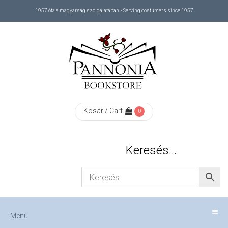
1957 óta a magyarság szolgálatában • Serving costumers since 1957
Menü
RÓLUNK
/
ABOUT
Kosár / Cart
0
US
Keresés…
FIZETÉS
/
Menü
CHECKOUT