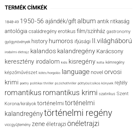
TERMÉK CÍMKÉK
album
1950-56
ajándék/gift
antik ritkaság
1848-49
antológia
film/színház
családregény
erotikus
gastronomy
II.világháború
humoros
history
ifjúsági
gyógynövények
kalandos
kalandregény
Karácsony
irodalmi életrajz
keresztény irodalom
kisregény
kémregény
kids
kotta
language
orvosi
novel
képzőművészet
kötés/horgolás
krimi
rejtély
politikai thriller
poetry
pszichothriller
pöttyös/csíkos könyvek
romantikus
romantikus krimi
Szent
szatirikus
történelmi
történelmi
Korona/királyok
történelmi regény
kalandregény
önéletrajzi
zene
életrajzi
viccgyűjtemény