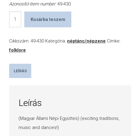
Azonosító-Item number:
49-430
Hungarian
Kosárba teszem
Rhapsody
mennyiség
Cikkszám:
49-430
Kategória:
néptánc/népzene
Címke:
folklore
LEÍRÁS
Leírás
(Magyar Állami Népi Együttes) (exciting traditions,
music and dances!)