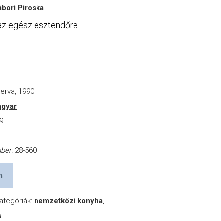
ábori Piroska
 az egész esztendőre
r
erva, 1990
gyar
9
a
mber:
28-560
m
ategóriák:
nemzetközi konyha
,
s