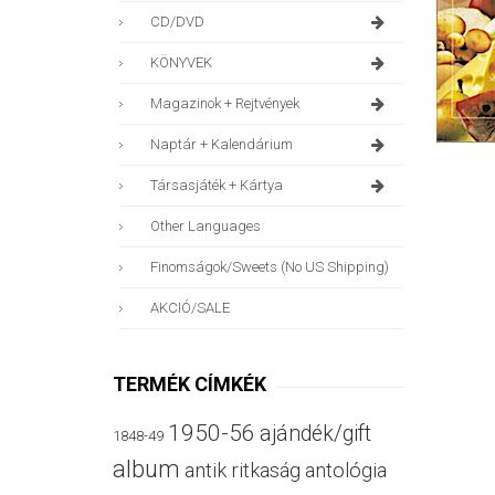
CD/DVD
KÖNYVEK
Magazinok + Rejtvények
Naptár + Kalendárium
Társasjáték + Kártya
Other Languages
Finomságok/sweets (no US Shipping)
AKCIÓ/SALE
TERMÉK CÍMKÉK
1950-56
ajándék/gift
1848-49
album
antik ritkaság
antológia