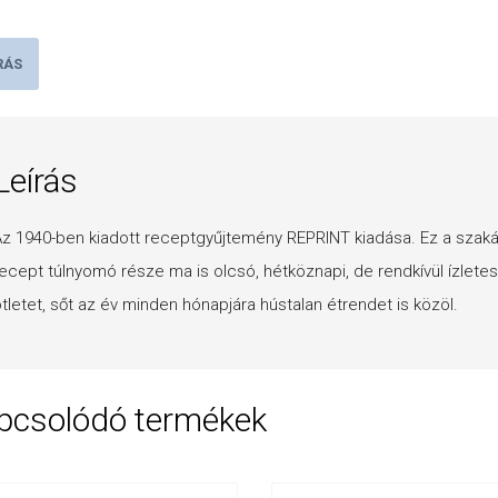
RÁS
Leírás
z 1940-ben kiadott receptgyűjtemény REPRINT kiadása. Ez a szaká
ecept túlnyomó része ma is olcsó, hétköznapi, de rendkívül ízletes
tletet, sőt az év minden hónapjára hústalan étrendet is közöl.
pcsolódó termékek