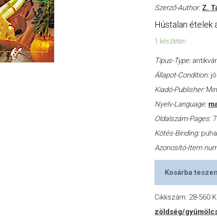
Szerző-Author:
Z. T
Hústalan ételek
1 készleten
Típus-Type:
antikvá
Állapot-Condition:
jó
Kiadó-Publisher:
Min
Nyelv-Language:
ma
Oldalszám-Pages:
7
Kötés-Binding:
puh
Azonosító-Item nu
Kosárba tesze
Cikkszám:
28-560
K
zöldség/gyümölc