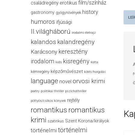
film/színház
családregény
erotikus
history
gastronomy
gyógynövények
LEÍ
humoros
ifjúsági
II.világháború
irodalmi életrajz
kalandos
kalandregény
keresztény
Karácsony
irodalom
kisregény
kids
kotta
A
képzőművészet
kémregény
kötés/horgolás
r
language
orvosi krimi
novel
ö
politikai thriller
poetry
pszichothriller
rejtély
pöttyös/csíkos könyvek
romantikus
romantikus
Ka
krimi
Szent Korona/királyok
szatirikus
történelmi
történelmi