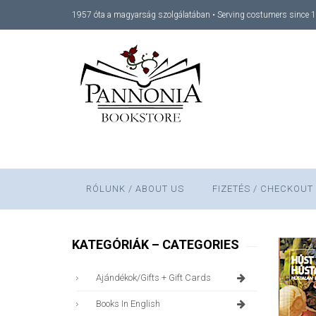
1957 óta a magyarság szolgálatában • Serving costumers since 
RÓLUNK / ABOUT US
FIZETÉS / CHECKOUT
KATEGÓRIÁK – CATEGORIES
Ajándékok/gifts + Gift Cards
Books In English