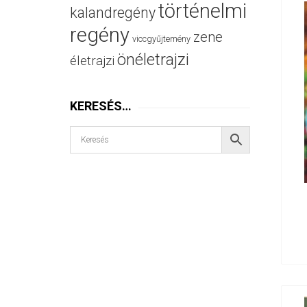
történelmi
kalandregény
regény
zene
viccgyűjtemény
önéletrajzi
életrajzi
KERESÉS…