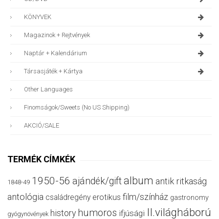
KÖNYVEK
Magazinok + Rejtvények
Naptár + Kalendárium
Társasjáték + Kártya
Other Languages
Finomságok/sweets (no US Shipping)
AKCIÓ/SALE
TERMÉK CÍMKÉK
album
1950-56
ajándék/gift
antik ritkaság
1848-49
antológia
film/színház
családregény
erotikus
gastronomy
II.világháború
humoros
history
ifjúsági
gyógynövények