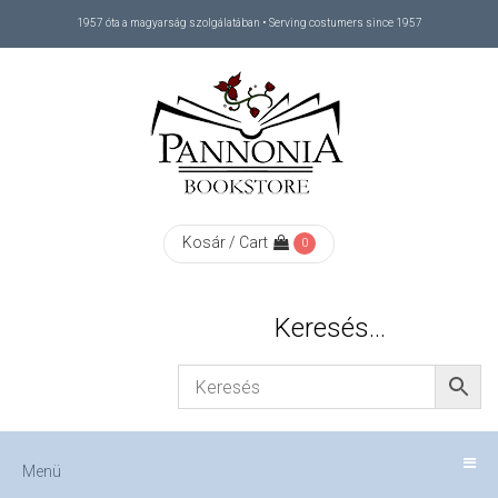
1957 óta a magyarság szolgálatában • Serving costumers since 1957
Menü
RÓLUNK
/
ABOUT
Kosár / Cart
0
US
Keresés…
FIZETÉS
/
Menü
CHECKOUT