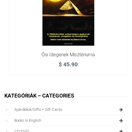
Ősi Idegenek Misztériuma
$
45.90
KATEGÓRIÁK – CATEGORIES
Ajándékok/gifts + Gift Cards
Books In English
CD/DVD