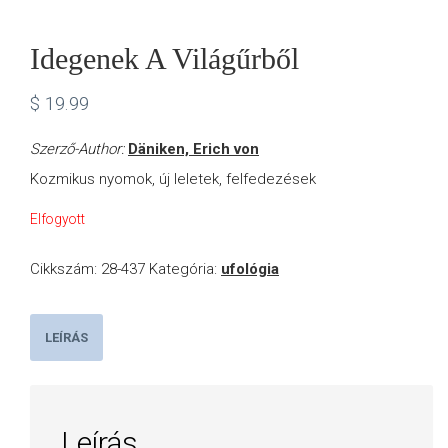
Idegenek A Világűrből
$
19.99
Szerző-Author:
Däniken, Erich von
Kozmikus nyomok, új leletek, felfedezések
Elfogyott
Cikkszám:
28-437
Kategória:
ufológia
LEÍRÁS
Leírás