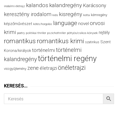
kalandos
kalandregény
Karácsony
irodalmi életrajz
keresztény irodalom
kisregény
kémregény
kids
kotta
language
orvosi
novel
képzőművészet
kötés/horgolás
krimi
rejtély
politikai thriller
poetry
pszichothriller
pöttyös/csíkos könyvek
romantikus
romantikus krimi
Szent
szatirikus
történelmi
történelmi
Korona/királyok
történelmi regény
kalandregény
önéletrajzi
zene
életrajzi
viccgyűjtemény
KERESÉS…