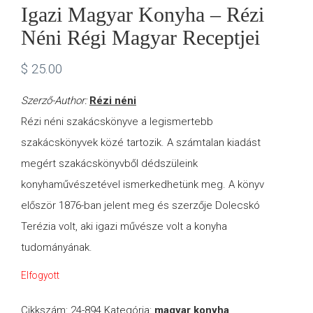
Igazi Magyar Konyha – Rézi
Néni Régi Magyar Receptjei
$
25.00
Szerző-Author:
Rézi néni
Rézi néni szakácskönyve a legismertebb
szakácskönyvek közé tartozik. A számtalan kiadást
megért szakácskönyvből dédszüleink
konyhaművészetével ismerkedhetünk meg. A könyv
először 1876-ban jelent meg és szerzője Dolecskó
Terézia volt, aki igazi művésze volt a konyha
tudományának.
Elfogyott
Cikkszám:
24-894
Kategória:
magyar konyha