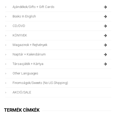
Ajándékok/gifts + Gift Cards
Books In English
CD/DVD
KÖNYVEK
Magazinok + Rejtvények
Naptár + Kalendárium
Társasjáték + Kártya
Other Languages
Finomságok/sweets (no US Shipping)
AKCIÓ/SALE
TERMÉK CÍMKÉK