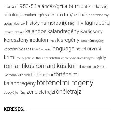
album
1950-56
ajándék/gift
antik ritkaság
1848-49
antológia
film/színház
családregény
erotikus
gastronomy
II.világháború
humoros
history
ifjúsági
gyógynövények
kalandos
kalandregény
Karácsony
irodalmi életrajz
keresztény irodalom
kisregény
kémregény
kids
kotta
language
orvosi
novel
képzőművészet
kötés/horgolás
krimi
rejtély
politikai thriller
poetry
pszichothriller
pöttyös/csíkos könyvek
romantikus
romantikus krimi
Szent
szatirikus
történelmi
történelmi
Korona/királyok
történelmi regény
kalandregény
önéletrajzi
zene
életrajzi
viccgyűjtemény
KERESÉS…