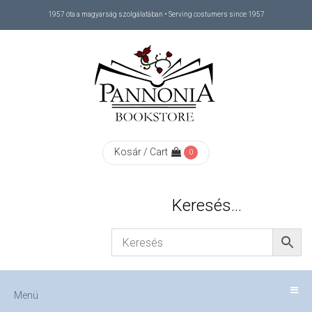
1957 óta a magyarság szolgálatában • Serving costumers since 1957
Menü
RÓLUNK
/
ABOUT
Kosár / Cart
0
US
Keresés…
FIZETÉS
/
Menü
CHECKOUT