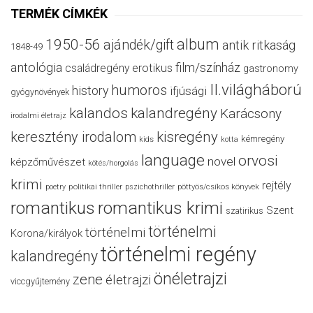
TERMÉK CÍMKÉK
album
1950-56
ajándék/gift
antik ritkaság
1848-49
antológia
film/színház
családregény
erotikus
gastronomy
II.világháború
humoros
history
ifjúsági
gyógynövények
kalandos
kalandregény
Karácsony
irodalmi életrajz
keresztény irodalom
kisregény
kémregény
kids
kotta
language
orvosi
novel
képzőművészet
kötés/horgolás
krimi
rejtély
politikai thriller
poetry
pszichothriller
pöttyös/csíkos könyvek
romantikus
romantikus krimi
Szent
szatirikus
történelmi
történelmi
Korona/királyok
történelmi regény
kalandregény
önéletrajzi
zene
életrajzi
viccgyűjtemény