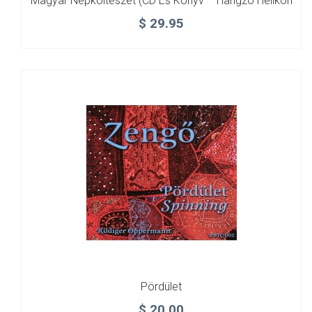
Magyar Népköltészet (CD És Könyv – Hangzó Helikon
$
29.95
Pördület
$
20.00