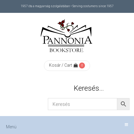
1957 óta a magyarság szolgálatában • Serving costumers since 1957
Menü
RÓLUNK
/
ABOUT
Kosár / Cart
0
US
Keresés…
FIZETÉS
/
Menü
CHECKOUT