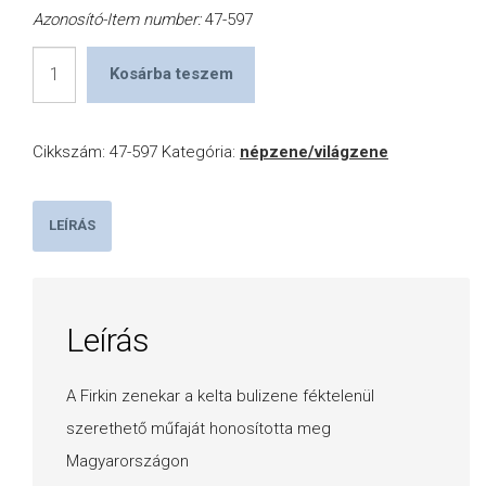
Azonosító-Item number:
47-597
Igyunk
Kosárba teszem
pálinkát
mennyiség
Cikkszám:
47-597
Kategória:
népzene/világzene
LEÍRÁS
Leírás
A Firkin zenekar a kelta bulizene féktelenül
szerethető műfaját honosította meg
Magyarországon