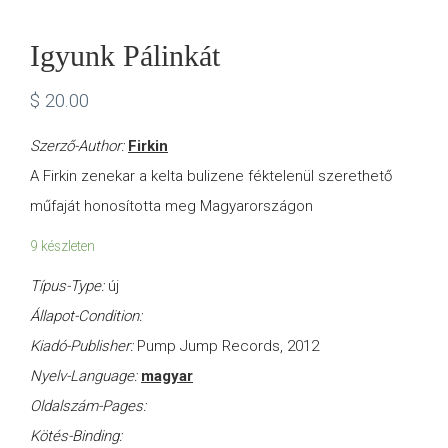
Igyunk Pálinkát
$
20.00
Szerző-Author:
Firkin
A Firkin zenekar a kelta bulizene féktelenül szerethető
műfaját honosította meg Magyarországon
9 készleten
Típus-Type:
új
Állapot-Condition:
Kiadó-Publisher:
Pump Jump Records, 2012
Nyelv-Language:
magyar
Oldalszám-Pages:
Kötés-Binding: