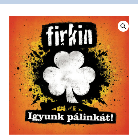
VÁSÁRLÁS
/
SHOP
KAPCSOLAT
/
CONTACT
US