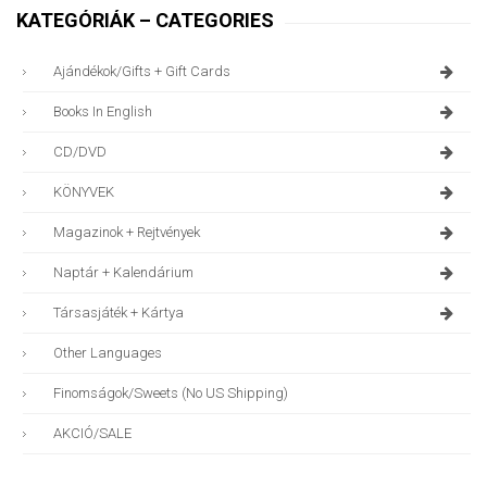
KATEGÓRIÁK – CATEGORIES
Ajándékok/gifts + Gift Cards
Books In English
CD/DVD
KÖNYVEK
Magazinok + Rejtvények
Naptár + Kalendárium
Társasjáték + Kártya
Other Languages
Finomságok/sweets (no US Shipping)
AKCIÓ/SALE