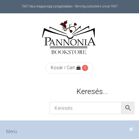
1957 óta a magyarság szolgálatában • Serving costumers since 1957
Menü
RÓLUNK
/
ABOUT
Kosár / Cart
0
US
Keresés…
FIZETÉS
/
Menü
CHECKOUT