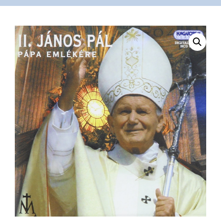
VÁSÁRLÁS
/
SHOP
KAPCSOLAT
/
CONTACT
US