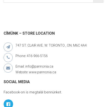
CÍMÜNK – STORE LOCATION
747 ST. CLAIR AVE. W. TORONTO , ON. M6C 4A4
Phone: 416-966-5156
Email: info@pannonia.ca
Website: www.pannonia.ca
SOCIAL MEDIA
Facebook-on is megtalál bennünket.