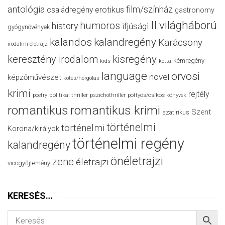
antológia
film/színház
családregény
erotikus
gastronomy
II.világháború
humoros
history
ifjúsági
gyógynövények
kalandos
kalandregény
Karácsony
irodalmi életrajz
keresztény irodalom
kisregény
kémregény
kids
kotta
language
orvosi
novel
képzőművészet
kötés/horgolás
krimi
rejtély
politikai thriller
poetry
pszichothriller
pöttyös/csíkos könyvek
romantikus
romantikus krimi
Szent
szatirikus
történelmi
történelmi
Korona/királyok
történelmi regény
kalandregény
önéletrajzi
zene
életrajzi
viccgyűjtemény
KERESÉS…