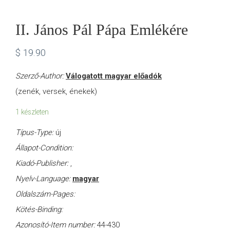
II. János Pál Pápa Emlékére
$
19.90
Szerző-Author:
Válogatott magyar előadók
(zenék, versek, énekek)
1 készleten
Típus-Type:
új
Állapot-Condition:
Kiadó-Publisher:
,
Nyelv-Language:
magyar
Oldalszám-Pages:
Kötés-Binding:
Azonosító-Item number:
44-430