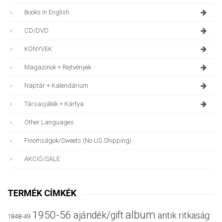
Books In English
CD/DVD
KÖNYVEK
Magazinok + Rejtvények
Naptár + Kalendárium
Társasjáték + Kártya
Other Languages
Finomságok/sweets (no US Shipping)
AKCIÓ/SALE
TERMÉK CÍMKÉK
album
1950-56
ajándék/gift
antik ritkaság
1848-49