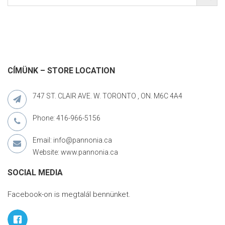
CÍMÜNK – STORE LOCATION
747 ST. CLAIR AVE. W. TORONTO , ON. M6C 4A4
Phone: 416-966-5156
Email: info@pannonia.ca
Website: www.pannonia.ca
SOCIAL MEDIA
Facebook-on is megtalál bennünket.