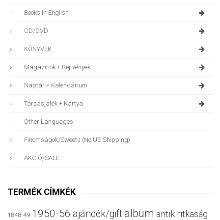
Books In English
CD/DVD
KÖNYVEK
Magazinok + Rejtvények
Naptár + Kalendárium
Társasjáték + Kártya
Other Languages
Finomságok/sweets (no US Shipping)
AKCIÓ/SALE
TERMÉK CÍMKÉK
album
1950-56
ajándék/gift
antik ritkaság
1848-49