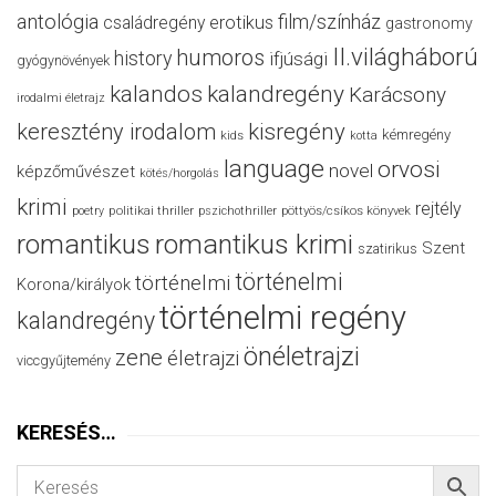
antológia
film/színház
családregény
erotikus
gastronomy
II.világháború
humoros
history
ifjúsági
gyógynövények
kalandos
kalandregény
Karácsony
irodalmi életrajz
keresztény irodalom
kisregény
kémregény
kids
kotta
language
orvosi
novel
képzőművészet
kötés/horgolás
krimi
rejtély
politikai thriller
poetry
pszichothriller
pöttyös/csíkos könyvek
romantikus
romantikus krimi
Szent
szatirikus
történelmi
történelmi
Korona/királyok
történelmi regény
kalandregény
önéletrajzi
zene
életrajzi
viccgyűjtemény
KERESÉS…