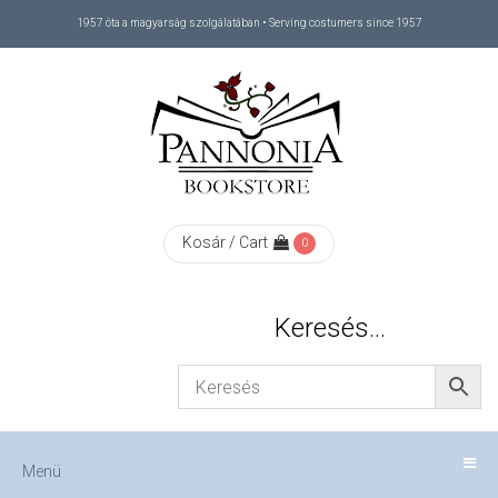
1957 óta a magyarság szolgálatában • Serving costumers since 1957
Menü
RÓLUNK
/
ABOUT
Kosár / Cart
0
US
Keresés…
FIZETÉS
/
Menü
CHECKOUT