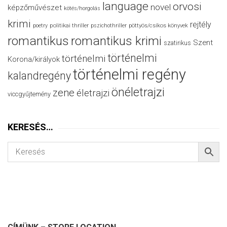
language
orvosi
novel
képzőművészet
kötés/horgolás
krimi
rejtély
politikai thriller
poetry
pszichothriller
pöttyös/csíkos könyvek
romantikus
romantikus krimi
Szent
szatirikus
történelmi
történelmi
Korona/királyok
történelmi regény
kalandregény
önéletrajzi
zene
életrajzi
viccgyűjtemény
KERESÉS…