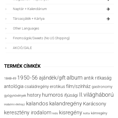
Naptár + Kalendárium
Társasjáték + Kártya
Other Languages
Finomságok/sweets (no US Shipping)
AKCIÓ/SALE
TERMÉK CÍMKÉK
album
1950-56
ajándék/gift
antik ritkaság
1848-49
antológia
film/színház
családregény
erotikus
gastronomy
II.világháború
humoros
history
ifjúsági
gyógynövények
kalandos
kalandregény
Karácsony
irodalmi életrajz
keresztény irodalom
kisregény
kémregény
kids
kotta