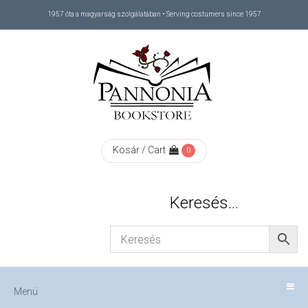
1957 óta a magyarság szolgálatában • Serving costumers since 1957
Menü
RÓLUNK
/
ABOUT
Kosár / Cart
0
US
Keresés…
FIZETÉS
/
Menü
CHECKOUT