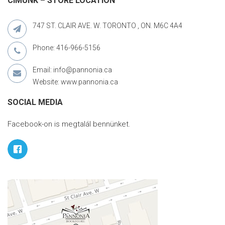
CÍMÜNK – STORE LOCATION
747 ST. CLAIR AVE. W. TORONTO , ON. M6C 4A4
Phone: 416-966-5156
Email: info@pannonia.ca
Website: www.pannonia.ca
SOCIAL MEDIA
Facebook-on is megtalál bennünket.