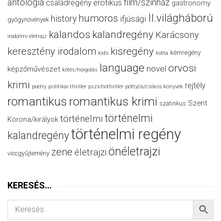
antológia
film/színház
családregény
erotikus
gastronomy
II.világháború
humoros
history
ifjúsági
gyógynövények
kalandos
kalandregény
Karácsony
irodalmi életrajz
keresztény irodalom
kisregény
kémregény
kids
kotta
language
orvosi
novel
képzőművészet
kötés/horgolás
krimi
rejtély
politikai thriller
poetry
pszichothriller
pöttyös/csíkos könyvek
romantikus
romantikus krimi
Szent
szatirikus
történelmi
történelmi
Korona/királyok
történelmi regény
kalandregény
önéletrajzi
zene
életrajzi
viccgyűjtemény
KERESÉS…