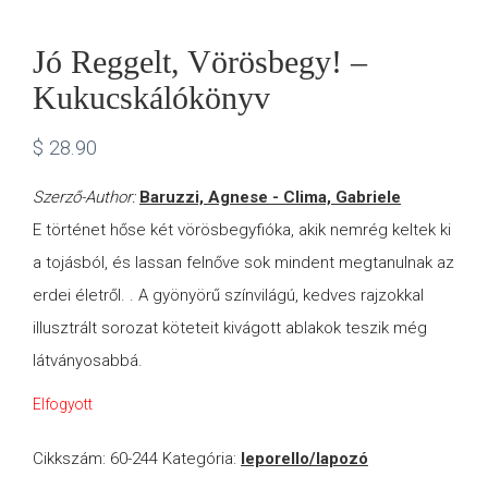
Jó Reggelt, Vörösbegy! –
Kukucskálókönyv
$
28.90
Szerző-Author:
Baruzzi, Agnese - Clima, Gabriele
E történet hőse két vörösbegyfióka, akik nemrég keltek ki
a tojásból, és lassan felnőve sok mindent megtanulnak az
erdei életről. . A gyönyörű színvilágú, kedves rajzokkal
illusztrált sorozat köteteit kivágott ablakok teszik még
látványosabbá.
Elfogyott
Cikkszám:
60-244
Kategória:
leporello/lapozó