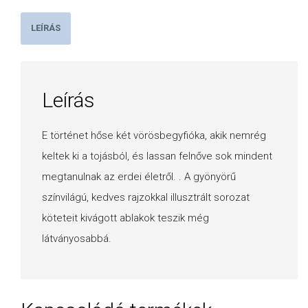
LEÍRÁS
Leírás
E történet hőse két vörösbegyfióka, akik nemrég
keltek ki a tojásból, és lassan felnőve sok mindent
megtanulnak az erdei életről. . A gyönyörű
színvilágú, kedves rajzokkal illusztrált sorozat
köteteit kivágott ablakok teszik még
látványosabbá.