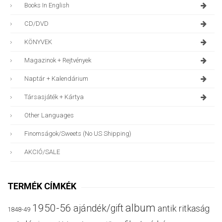
Books In English
CD/DVD
KÖNYVEK
Magazinok + Rejtvények
Naptár + Kalendárium
Társasjáték + Kártya
Other Languages
Finomságok/sweets (no US Shipping)
AKCIÓ/SALE
TERMÉK CÍMKÉK
album
1950-56
ajándék/gift
antik ritkaság
1848-49