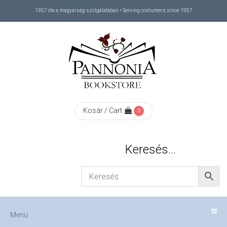
1957 óta a magyarság szolgálatában • Serving costumers since 1957
Menü
RÓLUNK
/
ABOUT
Kosár / Cart
0
US
Keresés…
FIZETÉS
/
Menü
CHECKOUT