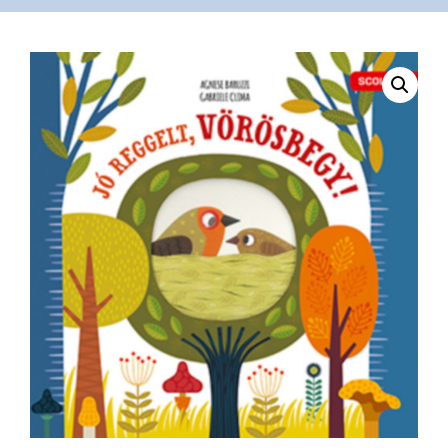
VÁSÁRLÁS
/
SHOP
KAPCSOLAT
/
CONTACT
US