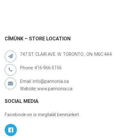
CÍMÜNK – STORE LOCATION
747 ST. CLAIR AVE. W. TORONTO , ON. M6C 4A4
Phone: 416-966-5156
Email: info@pannonia.ca
Website: www.pannonia.ca
SOCIAL MEDIA
Facebook-on is megtalál bennünket.