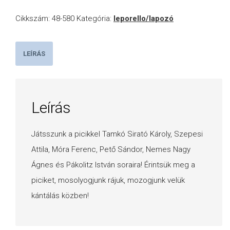
Cikkszám:
48-580
Kategória:
leporello/lapozó
LEÍRÁS
Leírás
Játsszunk a picikkel Tamkó Sirató Károly, Szepesi
Attila, Móra Ferenc, Pető Sándor, Nemes Nagy
Ágnes és Pákolitz István soraira! Érintsük meg a
piciket, mosolyogjunk rájuk, mozogjunk velük
kántálás közben!