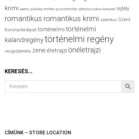
krimi
rejtély
politikai thriller
poetry
pszichothriller
pöttyös/csíkos könyvek
romantikus
romantikus krimi
Szent
szatirikus
történelmi
történelmi
Korona/királyok
történelmi regény
kalandregény
önéletrajzi
zene
életrajzi
viccgyűjtemény
KERESÉS…
CÍMÜNK – STORE LOCATION