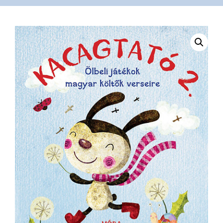
VÁSÁRLÁS
/
SHOP
KAPCSOLAT
/
CONTACT
US