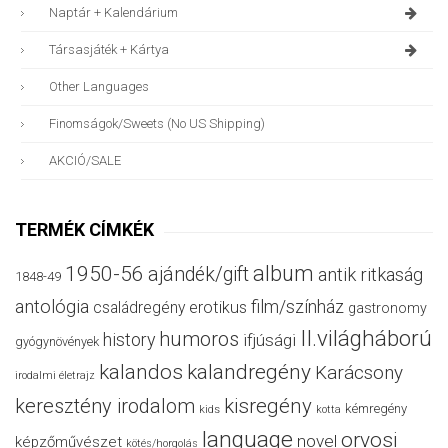
Naptár + Kalendárium
Társasjáték + Kártya
Other Languages
Finomságok/sweets (no US Shipping)
AKCIÓ/SALE
TERMÉK CÍMKÉK
album
1950-56
ajándék/gift
antik ritkaság
1848-49
antológia
film/színház
családregény
erotikus
gastronomy
II.világháború
humoros
history
ifjúsági
gyógynövények
kalandos
kalandregény
Karácsony
irodalmi életrajz
keresztény irodalom
kisregény
kémregény
kids
kotta
language
orvosi
novel
képzőművészet
kötés/horgolás