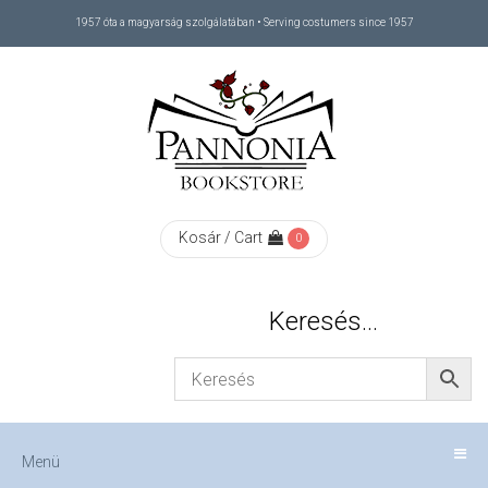
1957 óta a magyarság szolgálatában • Serving costumers since 1957
Menü
RÓLUNK
/
ABOUT
Kosár / Cart
0
US
Keresés…
FIZETÉS
/
Menü
CHECKOUT