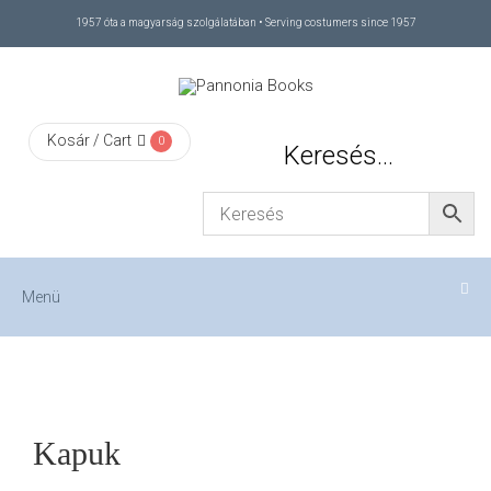
1957 óta a magyarság szolgálatában • Serving costumers since 1957
Menü
RÓLUNK
Kosár / Cart
0
Keresés…
/
ABOUT
US
Menü
FIZETÉS
/
Kapuk
CHECKOUT