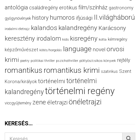
antológia
film/színház
családregény
erotikus
gastronomy
II.világháború
humoros
history
ifjúsági
gyógynövények
kalandos
kalandregény
Karácsony
irodalmi életrajz
keresztény irodalom
kisregény
kémregény
kids
kotta
language
orvosi
novel
képzőművészet
kötés/horgolás
krimi
rejtély
politikai thriller
poetry
pszichothriller
pöttyös/csíkos könyvek
romantikus
romantikus krimi
Szent
szatirikus
történelmi
történelmi
Korona/királyok
történelmi regény
kalandregény
önéletrajzi
zene
életrajzi
viccgyűjtemény
KERESÉS…