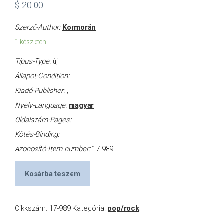
$
20.00
VÁSÁRLÁS
Szerző-Author:
Kormorán
1 készleten
/
Típus-Type:
új
Állapot-Condition:
SHOP
Kiadó-Publisher:
,
Nyelv-Language:
magyar
KAPCSOLAT
Oldalszám-Pages:
Kötés-Binding:
/
Azonosító-Item number:
17-989
CONTACT
Kosárba teszem
US
Cikkszám:
17-989
Kategória:
pop/rock