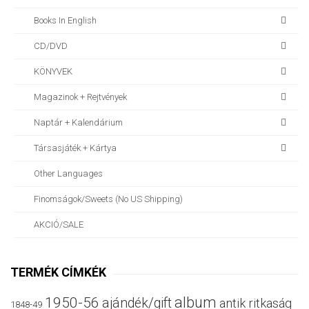
Books In English
CD/DVD
KÖNYVEK
Magazinok + Rejtvények
Naptár + Kalendárium
Társasjáték + Kártya
Other Languages
Finomságok/sweets (no US Shipping)
AKCIÓ/SALE
TERMÉK CÍMKÉK
album
1950-56
ajándék/gift
antik ritkaság
1848-49