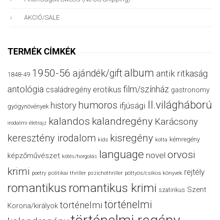
AKCIÓ/SALE
TERMÉK CÍMKÉK
album
1950-56
ajándék/gift
antik ritkaság
1848-49
antológia
film/színház
családregény
erotikus
gastronomy
II.világháború
humoros
history
ifjúsági
gyógynövények
kalandos
kalandregény
Karácsony
irodalmi életrajz
keresztény irodalom
kisregény
kémregény
kids
kotta
language
orvosi
novel
képzőművészet
kötés/horgolás
krimi
rejtély
politikai thriller
poetry
pszichothriller
pöttyös/csíkos könyvek
romantikus
romantikus krimi
Szent
szatirikus
történelmi
történelmi
Korona/királyok