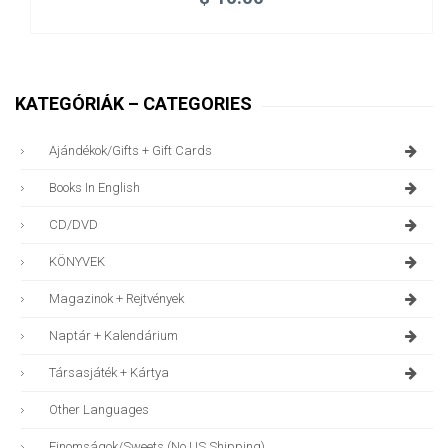
KATEGÓRIÁK – CATEGORIES
Ajándékok/gifts + Gift Cards
Books In English
CD/DVD
KÖNYVEK
Magazinok + Rejtvények
Naptár + Kalendárium
Társasjáték + Kártya
Other Languages
Finomságok/sweets (no US Shipping)