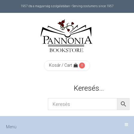
1957 óta a magyarság szolgálatában • Serving costumers since 1957
Menü
RÓLUNK
/
ABOUT
Kosár / Cart
0
US
Keresés…
FIZETÉS
/
Menü
CHECKOUT