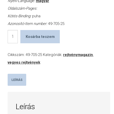
Nyelv-Language:
magyar
Oldalszám-Pages:
Kötés-Binding:
puha
Azonosító-Item number:
49-705-25
Kedvenc
Kosárba teszem
-
kétheti
Cikkszám:
49-705-25
Kategóriák:
rejtvénymagazin
,
-2025-
vegyes rejtvények
ös
számok
mennyiség
LEÍRÁS
Leírás