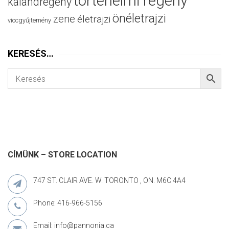
történelmi regény
kalandregény
önéletrajzi
zene
életrajzi
viccgyűjtemény
KERESÉS…
CÍMÜNK – STORE LOCATION
747 ST. CLAIR AVE. W. TORONTO , ON. M6C 4A4
Phone: 416-966-5156
Email: info@pannonia.ca