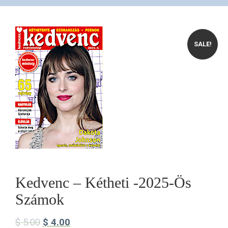
VÁSÁRLÁS
SALE!
/
SHOP
KAPCSOLAT
/
CONTACT
Kedvenc – Kétheti -2025-Ös
Számok
US
$
5.00
$
4.00