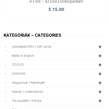
A Föld – Az Első Enciklopédiám
$
15.00
KATEGÓRIÁK – CATEGORIES
Ajándékok/gifts + Gift Cards
Books In English
CD/DVD
KÖNYVEK
Magazinok + Rejtvények
Naptár + Kalendárium
Társasjáték + Kártya