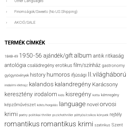
Other Languages
Finomságok/sweets (no US Shipping)
AKCIÓ/SALE
TERMÉK CÍMKÉK
album
1950-56
ajándék/gift
antik ritkaság
1848-49
antológia
film/színház
családregény
erotikus
gastronomy
II.világháború
humoros
history
ifjúsági
gyógynövények
kalandos
kalandregény
Karácsony
irodalmi életrajz
keresztény irodalom
kisregény
kémregény
kids
kotta
language
orvosi
novel
képzőművészet
kötés/horgolás
krimi
rejtély
politikai thriller
poetry
pszichothriller
pöttyös/csíkos könyvek
romantikus
romantikus krimi
Szent
szatirikus