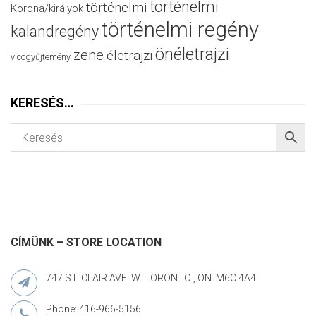
történelmi
történelmi
Korona/királyok
történelmi regény
kalandregény
önéletrajzi
zene
életrajzi
viccgyűjtemény
KERESÉS…
CÍMÜNK – STORE LOCATION
747 ST. CLAIR AVE. W. TORONTO , ON. M6C 4A4
Phone: 416-966-5156