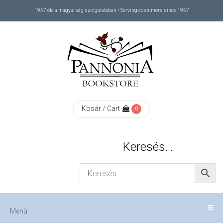
1957 óta a magyarság szolgálatában • Serving costumers since 1957
Menü
RÓLUNK
/
ABOUT
Kosár / Cart
0
US
Keresés…
FIZETÉS
/
Menü
CHECKOUT