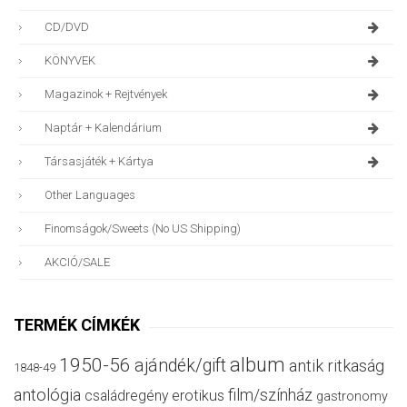
CD/DVD
KÖNYVEK
Magazinok + Rejtvények
Naptár + Kalendárium
Társasjáték + Kártya
Other Languages
Finomságok/sweets (no US Shipping)
AKCIÓ/SALE
TERMÉK CÍMKÉK
album
1950-56
ajándék/gift
antik ritkaság
1848-49
antológia
film/színház
családregény
erotikus
gastronomy