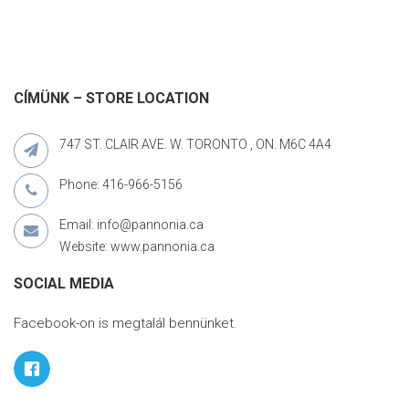
CÍMÜNK – STORE LOCATION
747 ST. CLAIR AVE. W. TORONTO , ON. M6C 4A4
Phone: 416-966-5156
Email: info@pannonia.ca
Website: www.pannonia.ca
SOCIAL MEDIA
Facebook-on is megtalál bennünket.