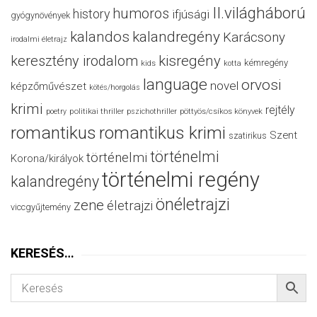
II.világháború
humoros
history
ifjúsági
gyógynövények
kalandos
kalandregény
Karácsony
irodalmi életrajz
keresztény irodalom
kisregény
kémregény
kids
kotta
language
orvosi
novel
képzőművészet
kötés/horgolás
krimi
rejtély
politikai thriller
poetry
pszichothriller
pöttyös/csíkos könyvek
romantikus
romantikus krimi
Szent
szatirikus
történelmi
történelmi
Korona/királyok
történelmi regény
kalandregény
önéletrajzi
zene
életrajzi
viccgyűjtemény
KERESÉS…