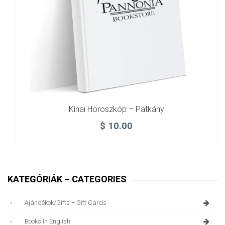
Kínai Horoszkóp – Patkány
$
10.00
KATEGÓRIÁK – CATEGORIES
Ajándékok/gifts + Gift Cards
Books In English