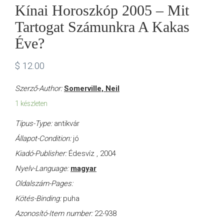
Kínai Horoszkóp 2005 – Mit
Tartogat Számunkra A Kakas
Éve?
$
12.00
Szerző-Author:
Somerville, Neil
1 készleten
Típus-Type:
antikvár
Állapot-Condition:
jó
Kiadó-Publisher:
Édesvíz , 2004
Nyelv-Language:
magyar
Oldalszám-Pages:
Kötés-Binding:
puha
Azonosító-Item number:
22-938