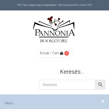
1957 óta a magyarság szolgálatában • Serving costumers since 1957
Menü
RÓLUNK
/
ABOUT
Kosár / Cart
0
US
Keresés…
FIZETÉS
/
Menü
CHECKOUT