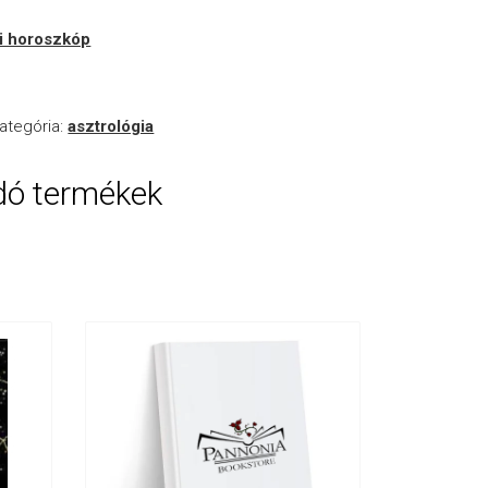
i horoszkóp
ategória:
asztrológia
dó termékek