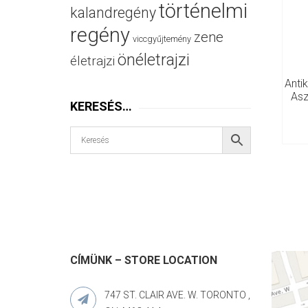
történelmi
kalandregény
regény
zene
viccgyűjtemény
önéletrajzi
életrajzi
Anti
Asz
KERESÉS…
CÍMÜNK – STORE LOCATION
747 ST. CLAIR AVE. W. TORONTO ,