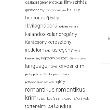
film/színház
családregény
erotikus
history
gastronomy
gyógynövények
humoros
ifjúsági
II.világháború
irodalmi életrajz
kalandos
kalandregény
keresztény
Karácsony
irodalom
kisregény
kids
kotta
képzőművészet
kémregény
kötés/horgolás
language
orvosi krimi
novel
politikai thriller
poetry
pszichothriller
rejtély
pöttyös/csíkos könyvek
romantikus
romantikus
krimi
Szent Korona/királyok
szatirikus
történelmi
történelmi