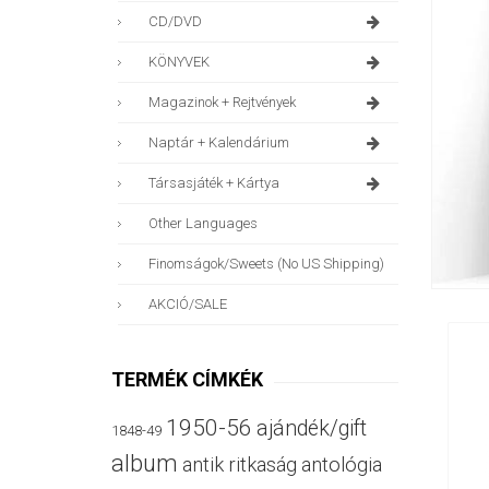
CD/DVD
KÖNYVEK
Magazinok + Rejtvények
Naptár + Kalendárium
Társasjáték + Kártya
Other Languages
Finomságok/sweets (no US Shipping)
AKCIÓ/SALE
TERMÉK CÍMKÉK
1950-56
ajándék/gift
1848-49
album
antik ritkaság
antológia