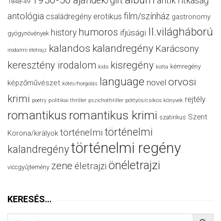
1950-56
ajándék/gift
antik ritkaság
1848-49
antológia
film/színház
családregény
erotikus
gastronomy
II.világháború
humoros
history
ifjúsági
gyógynövények
kalandos
kalandregény
Karácsony
irodalmi életrajz
keresztény irodalom
kisregény
kémregény
kids
kotta
language
orvosi
novel
képzőművészet
kötés/horgolás
krimi
rejtély
politikai thriller
poetry
pszichothriller
pöttyös/csíkos könyvek
romantikus
romantikus krimi
Szent
szatirikus
történelmi
történelmi
Korona/királyok
történelmi regény
kalandregény
önéletrajzi
zene
életrajzi
viccgyűjtemény
KERESÉS…