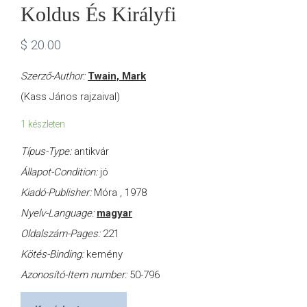
Koldus És Királyfi
$
20.00
Szerző-Author:
Twain, Mark
(Kass János rajzaival)
1 készleten
Típus-Type:
antikvár
Állapot-Condition:
jó
Kiadó-Publisher:
Móra , 1978
Nyelv-Language:
magyar
Oldalszám-Pages:
221
Kötés-Binding:
kemény
Azonosító-Item number:
50-796