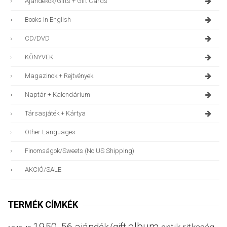
Ajándékok/gifts + Gift Cards
Books In English
CD/DVD
KÖNYVEK
Magazinok + Rejtvények
Naptár + Kalendárium
Társasjáték + Kártya
Other Languages
Finomságok/sweets (no US Shipping)
AKCIÓ/SALE
TERMÉK CÍMKÉK
album