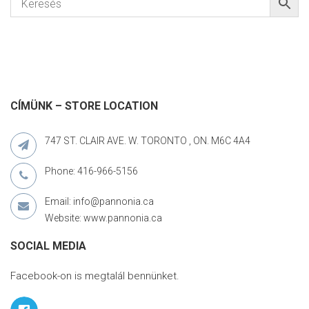
CÍMÜNK – STORE LOCATION
747 ST. CLAIR AVE. W. TORONTO , ON. M6C 4A4
Phone: 416-966-5156
Email: info@pannonia.ca
Website: www.pannonia.ca
SOCIAL MEDIA
Facebook-on is megtalál bennünket.