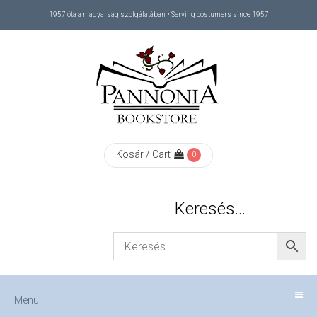
1957 óta a magyarság szolgálatában • Serving costumers since 1957
Menü
RÓLUNK
/
ABOUT
Kosár / Cart
0
US
Keresés…
FIZETÉS
/
Menü
CHECKOUT